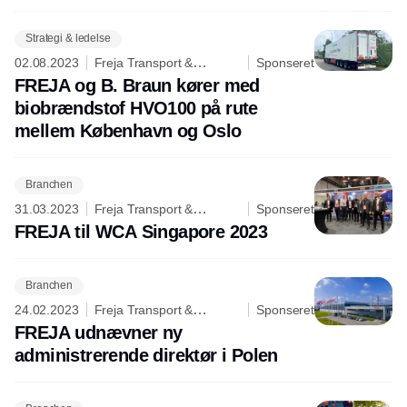
Strategi & ledelse
02.08.2023
Freja Transport &
Sponseret
Logistics A/S
FREJA og B. Braun kører med
biobrændstof HVO100 på rute
mellem København og Oslo
Branchen
31.03.2023
Freja Transport &
Sponseret
Logistics A/S
FREJA til WCA Singapore 2023
Branchen
24.02.2023
Freja Transport &
Sponseret
Logistics A/S
FREJA udnævner ny
administrerende direktør i Polen