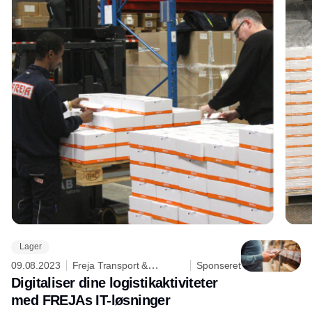
Lager
09.08.2023
Freja Transport &
Sponseret
Logistics A/S
Digitaliser dine logistikaktiviteter
med FREJAs IT-løsninger