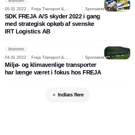
Branchen
05.01.2022
Freja Transport &
Sponseret
Logistics A/S
SDK FREJA A/S skyder 2022 i gang
med strategisk opkøb af svenske
IRT Logistics AB
Branchen
04.01.2022
Freja Transport &
Sponseret
Logistics A/S
Miljø- og klimavenlige transporter
har længe været i fokus hos FREJA
Indlæs flere