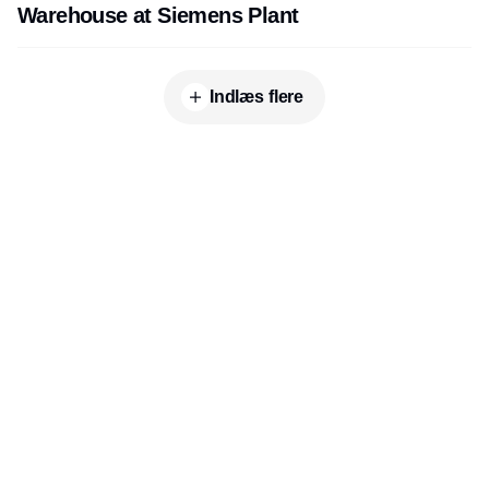
Warehouse at Siemens Plant
Indlæs flere
Udgiver
Horisont Gruppen a/s
Strandlodsvej 44
2300 København S
Telefon:
53506060
www.horisontgruppen.dk
Indhold
Digital & tech
Produktion
Jobmarked