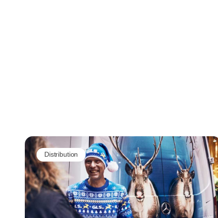
til el-varebiler med eget solcelleanlæg og 30
ladestandere.
Distribution