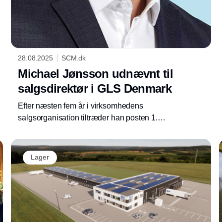
28.08.2025
SCM.dk
Michael Jønsson udnævnt til
salgsdirektør i GLS Denmark
Efter næsten fem år i virksomhedens
salgsorganisation tiltræder han posten 1.
september med solid erfaring fra logistik- og
transportbranchen
Lager