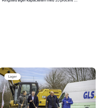
Ringsted øger kapaciteten med 35 procent og
bringer GLS tættere på kunderne med kortere
køreafstande og flere elbiler i flåden
Lager