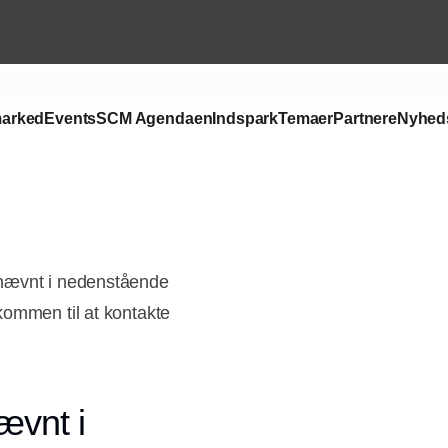
arked
Events
SCM Agendaen
Indspark
Temaer
Partnere
Nyhed
 nævnt i nedenstående
kommen til at kontakte
ævnt i