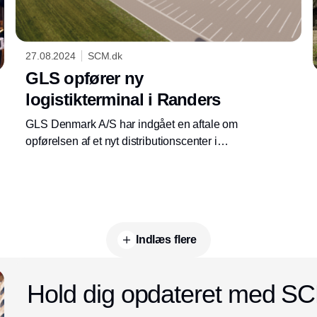
27.08.2024
SCM.dk
GLS opfører ny
logistikterminal i Randers
GLS Denmark A/S har indgået en aftale om
opførelsen af et nyt distributionscenter i
Randers, som skal udvide
pakkedistributørens kapacitet i Midt- og
Nordjylland. Valget er faldet på
totalentreprenøren Gråkjær Erhverv A/S, som i
øjeblikket er i fuld gang med opførelsen af
Indlæs flere
GLS’ distributionscenter i Ringsted.
Hold dig opdateret med S