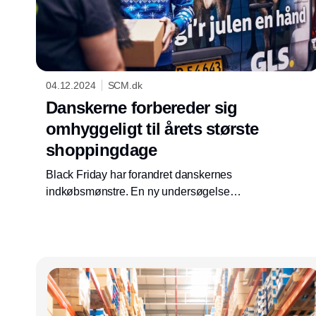
04.12.2024
SCM.dk
Danskerne forbereder sig
omhyggeligt til årets største
shoppingdage
Black Friday har forandret danskernes
indkøbsmønstre. En ny undersøgelse
foretaget af A&B Analyse på vegne af GLS
Denmark viser, at vi holder igen med forbruget
i starten af november frem til den store
tilbudsfest mod månedens slutning. Her er vi
storshoppere med planlagte indkøb og i
særdeles impulskøb.