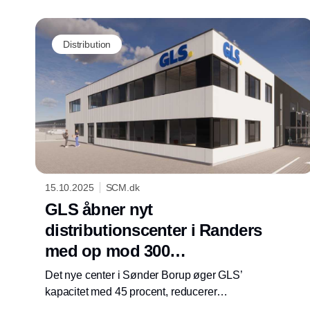
Distribution
15.10.2025
SCM.dk
GLS åbner nyt
distributionscenter i Randers
med op mod 300
arbejdspladser
Det nye center i Sønder Borup øger GLS’
kapacitet med 45 procent, reducerer
motorvejskørsel og fremskynder overgangen