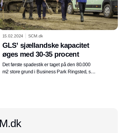
15.02.2024
SCM.dk
GLS’ sjællandske kapacitet
øges med 30-35 procent
Det første spadestik er taget på den 80.000
m2 store grund i Business Park Ringsted, som
GLS Denmark overtog i foråret 2022. Det
markerer starten på byggeriet af et nyt
højteknologisk distributionscenter centralt
placeret på Sjælland.
CM.dk