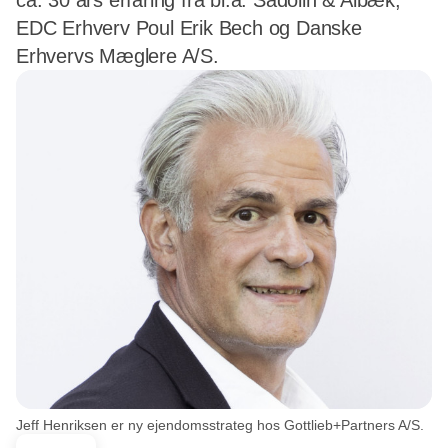
ca. 30 års erfaring fra bl.a. Sadolin & Albæk,
EDC Erhverv Poul Erik Bech og Danske
Erhvervs Mæglere A/S.
Jeff Henriksen er ny ejendomsstrateg hos Gottlieb+Partners A/S.