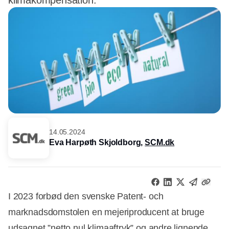
klimakompensation.
14.05.2024
Eva Harpøth Skjoldborg,
SCM.dk
I 2023 forbød den svenske Patent- och
marknadsdomstolen en mejeriproducent at bruge
udsagnet ”netto nul klimaaftryk” og andre lignende