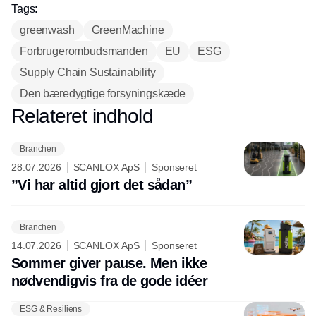
hos INOX
Tags:
greenwash
GreenMachine
Forbrugerombudsmanden
EU
ESG
Supply Chain Sustainability
Den bæredygtige forsyningskæde
Relateret indhold
Annonce
Branchen
28.07.2026
SCANLOX ApS
Sponseret
”Vi har altid gjort det sådan”
Branchen
14.07.2026
SCANLOX ApS
Sponseret
Sommer giver pause. Men ikke
nødvendigvis fra de gode idéer
ESG & Resiliens