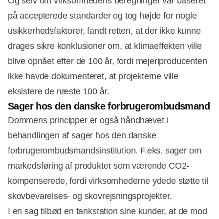
Og selv om virksomhedens beregninger var baseret
på accepterede standarder og tog højde for nogle
usikkerhedsfaktorer, fandt retten, at der ikke kunne
drages sikre konklusioner om, at klimaeffekten ville
blive opnået efter de 100 år, fordi mejeriproducenten
ikke havde dokumenteret, at projekterne ville
eksistere de næste 100 år.
Sager hos den danske forbrugerombudsmand
Dommens principper er også håndhævet i
behandlingen af sager hos den danske
forbrugerombudsmandsinstitution. F.eks. sager om
markedsføring af produkter som værende CO2-
kompenserede, fordi virksomhederne ydede støtte til
skovbevarelses- og skovrejsningsprojekter.
I en sag tilbød en tankstation sine kunder, at de mod