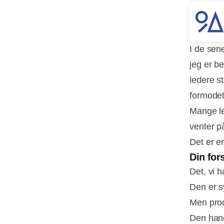
I de sen
jeg er b
ledere s
formodet
Mange le
venter på
Det er e
Din fo
Det, vi h
Den er s
Men pro
Den hand