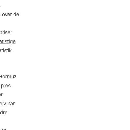
e
e over de
priser
at stige
tistik.
 Hormuz
 pres.
er
elv når
ndre