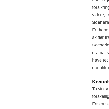
forsikri
videre, m
Scenarie
Forhandl
skifter f
Scenarie 
dramatis
have ret 
der akku
Kontrak
To virk
forskelli
Fastpris