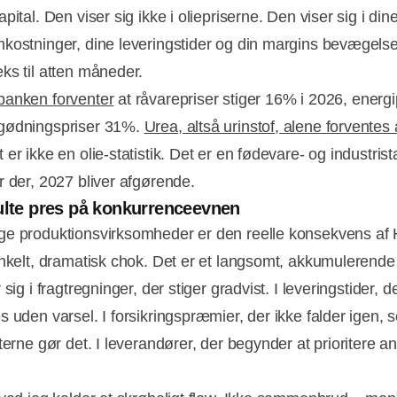
pital. Den viser sig ikke i oliepriserne. Den viser sig i din
kostninger, dine leveringstider og din margins bevægels
ks til atten måneder.
anken forventer
at råvarepriser stiger 16% i 2026, energi
gødningspriser 31%.
Urea, altså urinstof, alene forventes 
t er ikke en olie-statistik. Det er en fødevare- og industrista
r der, 2027 bliver afgørende.
ulte pres på konkurrenceevnen
e produktionsvirksomheder er den reelle konsekvens af
enkelt, dramatisk chok. Det er et langsomt, akkumulerende
 sig i fragtregninger, der stiger gradvist. I leveringstider, d
 uden varsel. I forsikringspræmier, der ikke falder igen, s
terne gør det. I leverandører, der begynder at prioritere a