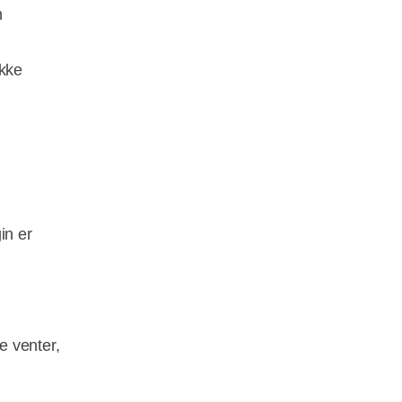
n
ikke
in er
e venter,