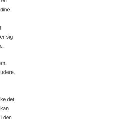
 en
 dine
t
er sig
e.
em.
ludere,
kke det
 kan
i den