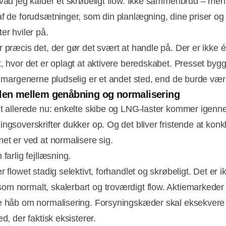
hvad jeg kalder et skrøbeligt flow. Ikke sammenbrud – men
af de forudsætninger, som din planlægning, dine priser og
er hviler på.
r præcis det, der gør det svært at handle på. Der er ikke é
t, hvor det er oplagt at aktivere beredskabet. Presset bygg
il margenerne pludselig er et andet sted, end de burde vær
len mellem genåbning og normalisering
et allerede nu: enkelte skibe og LNG-laster kommer igenn
ingsoverskrifter dukker op. Og det bliver fristende at konk
met er ved at normalisere sig.
 farlig fejllæsning.
r flowet stadig selektivt, forhandlet og skrøbeligt. Det er i
m normalt, skalerbart og troværdigt flow. Aktiemarkeder
e håb om normalisering. Forsyningskæder skal eksekvere 
ed, der faktisk eksisterer.