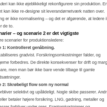
aderi kan ikke øjeblikkeligt rekonfigurere sin produktion. E
t kan ikke re-designe sit leverandørnetværk natten over.
g er ikke normalisering – og det er afgørende, at ledere 
r de to.
narier – og scenarie 2 er det vigtigste
tre scenarier for produktionsledere:
 1: Kontrolleret genåbning.
tabiliseres gradvist. Forsikringsomkostninger falder, og
gerne forbedres. De direkte konsekvenser for drift og marg
are, men man bør ikke bare vende tilbage til gamle
dsætninger.
e 2: Skrøbeligt flow som ny normal
rbliver selektivt og upålideligt. Nogle skibe passerer. Andr
eller betaler højere forsikring. LNG, gødning, metaller og
asser forbliver under pres. Fragtomkostninger og