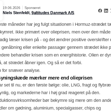
19.06.2026
Sponseret
Niels Stenfeldt,
9altitudes Danmark A/S
este måneder har jeg fulgt situationen i Hormuz-strædet t
ekymret. Ikke primært over olieprisen, men over den måd
tadig læser krisen på - og det ændrer positive overskrifter
 genåbning eller enkelte passager gennem strædet ikke p
dere behandler krisen som en energihistorie. Olien er dyr
, at strædet åbner igen. Og så er det forbi.
n for snæver analyse.
rsyningskæde mærker mere end olieprisen
ar set til nu, er den første bølge: olie, LNG, fragt og flybræ
ynlig, og markederne har i høj grad reageret på den.
duktionsvirksomheder bør bekymre sig mere om den ande
ler om gødning, aluminium, specialgasser, chips og