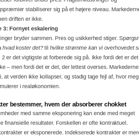
ngspræmier stabiliserer sig på et højere niveau. Markedern
en driften er ikke.
 3: Fornyet eskalering
inger bryder sammen. Pres og usikkerhed stiger. Spørgs
ra
hvad koster det?
til
hvilke strømme kan vi overhovedet s
2 er det vigtigste at forberede sig på. Ikke fordi det er de
ke – men fordi det er det, der lettest overses. Markedern
i, at verden ikke kollapser, og stadig tage fejl af, hvor me
mulerer i realøkonomien.
ter bestemmer, hvem der absorberer chokket
somheder med samme eksponering kan ende med meget
ge finansielle resultater. Forskellen er ofte kontraktuel.
kontrakter er eksponerede. Indekserede kontrakter er mer