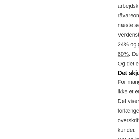
arbejdska
råvareom
næste se
Verdensb
24% og 
60%
. De
Og det e
Det skj
For mang
ikke et 
Det viser
forlænges
overskrif
kunder.