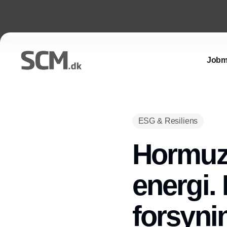
Jobm
ESG & Resiliens
Hormuz 
energi.
forsyni