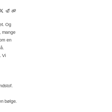
æt. Og
e, mange
 om en
å.
. Vi
ndstof.
n bølge.