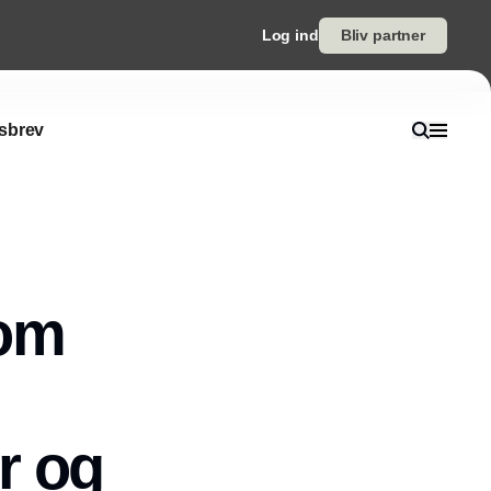
Log ind
Bliv partner
sbrev
 om
r og