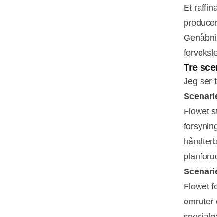
Et raffin
producen
Genåbnin
forveksle
Tre sce
Jeg ser 
Scenarie
Flowet s
forsynin
håndterb
planforu
Scenari
Flowet fo
omruter 
specialg