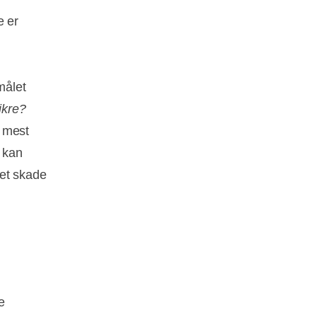
e er
målet
ikre?
t mest
e kan
get skade
e