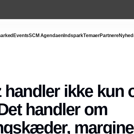
arked
Events
SCM Agendaen
Indspark
Temaer
Partnere
Nyhed
handler ikke kun
 Det handler om
ngskæder, margine