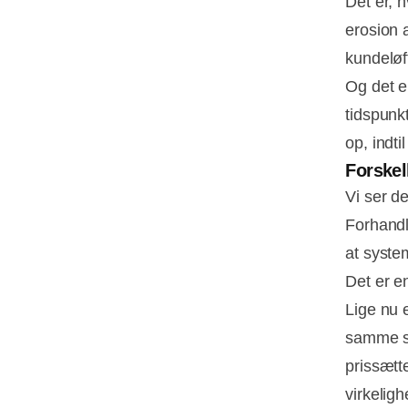
Det er, 
erosion 
kundeløft
Og det e
tidspunk
op, indt
Forskel
Vi ser d
Forhandl
at syste
Det er en
Lige nu e
samme so
prissætt
virkeligh