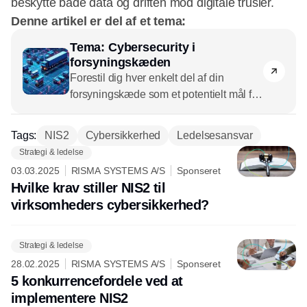
beskytte både data og driften mod digitale trusler.
Denne artikel er del af et tema:
Tema: Cybersecurity i
forsyningskæden
Forestil dig hver enkelt del af din
forsyningskæde som et potentielt mål for
cyberangreb. Hackere ser disse
svagheder som en buffet af muligheder.
Tags:
NIS2
Cybersikkerhed
Ledelsesansvar
Og det er ikke bare tom snak –
Strategi & ledelse
cyberangreb på forsyningskæder er
03.03.2025
RISMA SYSTEMS A/S
Sponseret
firedoblet siden 2020.
Hvilke krav stiller NIS2 til
virksomheders cybersikkerhed?
Strategi & ledelse
28.02.2025
RISMA SYSTEMS A/S
Sponseret
5 konkurrencefordele ved at
implementere NIS2