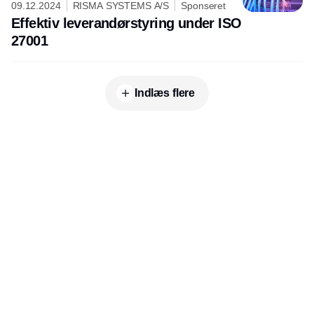
09.12.2024
RISMA SYSTEMS A/S
Sponseret
Effektiv leverandørstyring under ISO
27001
Indlæs flere
Udgiver
Horisont Gruppen a/s
Strandlodsvej 44
2300 København S
Telefon:
53506060
www.horisontgruppen.dk