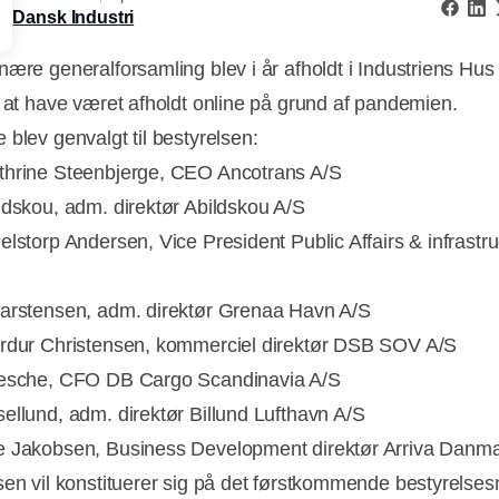
Dansk Industri
nære generalforsamling blev i år afholdt i Industriens Hus 
r at have været afholdt online på grund af pandemien.
 blev genvalgt til bestyrelsen:
hrine Steenbjerge, CEO Ancotrans A/S
ldskou, adm. direktør Abildskou A/S
elstorp Andersen, Vice President Public Affairs & infrastru
arstensen, adm. direktør Grenaa Havn A/S
rdur Christensen, kommerciel direktør DSB SOV A/S
Gesche, CFO DB Cargo Scandinavia A/S
ellund, adm. direktør Billund Lufthavn A/S
 Jakobsen, Business Development direktør Arriva Danma
sen vil konstituerer sig på det førstkommende bestyrelse