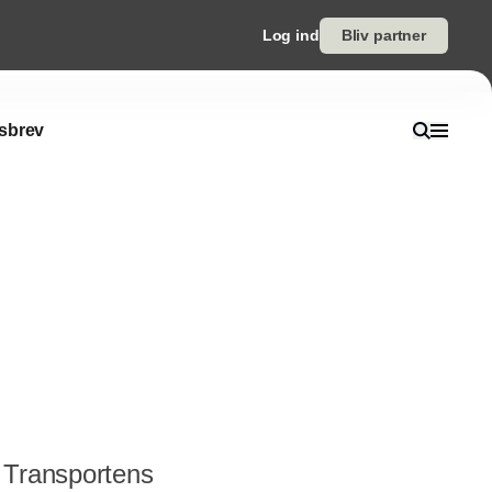
Log ind
Bliv partner
sbrev
 Transportens