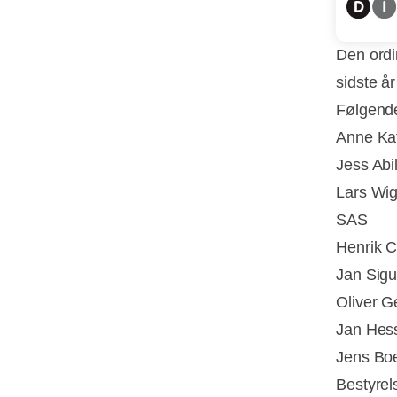
Den ordi
sidste å
Følgende
Anne Kat
Jess Abi
Lars Wig
SAS
Henrik C
Jan Sigu
Oliver 
Jan Hess
Jens Boe
Bestyrel