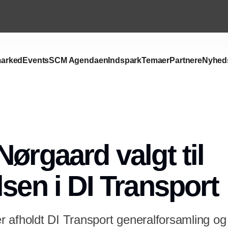
arked
Events
SCM Agendaen
Indspark
Temaer
Partnere
Nyhed
Nørgaard valgt til
lsen i DI Transport
 afholdt DI Transport generalforsamling og