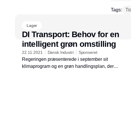
Tags:
Tr
Lager
DI Transport: Behov for en
intelligent grøn omstilling
22.11.2021
Dansk Industri
Sponseret
Regeringen præsenterede i september sit
klimaprogram og en grøn handlingsplan, der
indeholder 24 initiativer til at nå 70 %
målsætningen. Regeringen har desuden meldt ud,
at alle beslutninger skal være truffet senest i 2025.
Det meldte statsministeren ud på DI’s topmøde i
tirsdags.