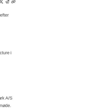
efter
cture i
rk A/S
smøde.