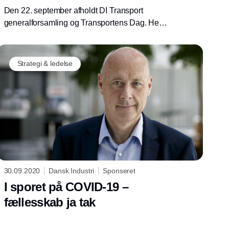
Den 22. september afholdt DI Transport
generalforsamling og Transportens Dag. Her
blev adm.direktør Jesper Nørgaard fra J.
Nørgaard Petersen A/S, en del af Danske
Fragtmænd, valgt til bestyrelsen.
Strategi & ledelse
30.09.2020
Dansk Industri
Sponseret
I sporet på COVID-19 –
fællesskab ja tak