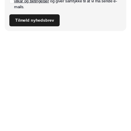
vilkår og betingelser
og giver samtykke til at vi må sende e-
mails.
Tilmeld nyhedsbrev
Udgiver
Horisont Gruppen a/s
Strandlodsvej 44
2300 København S
Telefon:
53506060
www.horisontgruppen.dk
Indhold
Digital & tech
Produktion
Jobmarked