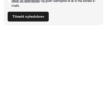
vilkår og betingelser
og giver samtykke til at vi må sende e-
mails.
Tilmeld nyhedsbrev
Udgiver
Horisont Gruppen a/s
Strandlodsvej 44
2300 København S
Telefon:
53506060
www.horisontgruppen.dk
Indhold
Digital & tech
Produktion
Jobmarked