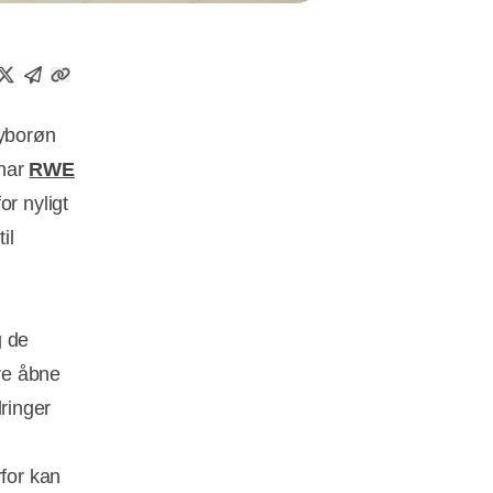
hyborøn
 har
RWE
or nyligt
il
g de
ore åbne
dringer
rfor kan