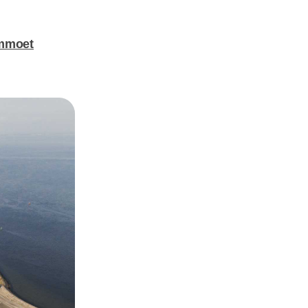
mmoet