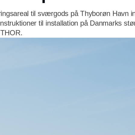
ringsareal til sværgods på Thyborøn Havn 
onstruktioner til installation på Danmarks stø
k THOR.