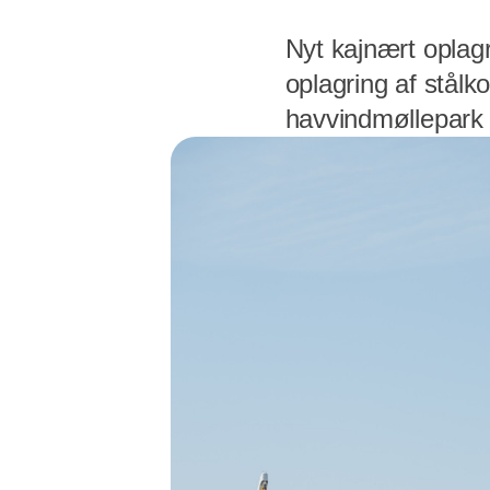
Nyt kajnært oplag
oplagring af stålk
havvindmøllepar