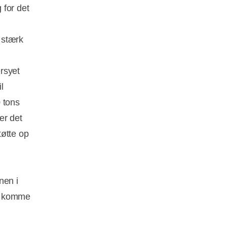
 for det
 stærk
rsyet
l
 tons
er det
tøtte op
nen i
an komme