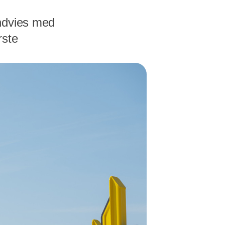
indvies med
rste