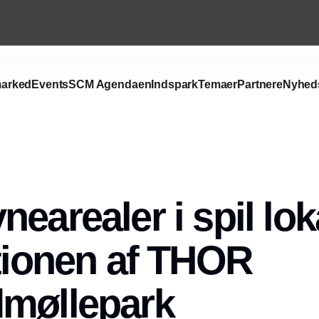
arked
Events
SCM Agendaen
Indspark
Temaer
Partnere
Nyhed
earealer i spil lokal
ationen af THOR
dmøllepark