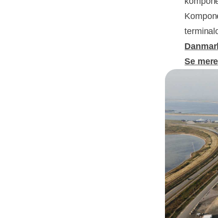
komponen
Komponen
terminal
Danmark
Se mer