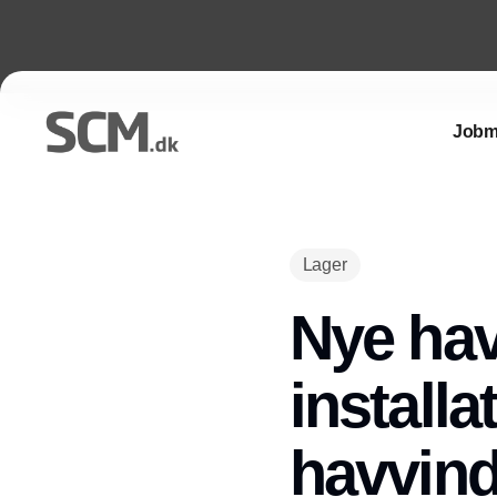
Jobm
Lager
Nye havn
install
havvin