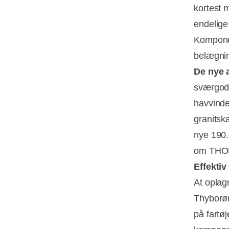
kortest m
endelige
Komponen
belægnin
De nye 
sværgods
havvinde
granitsk
nye 190.0
om THOR 
Effektiv
At oplag
Thyborøn
på fartøj