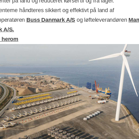
ter på land og reduceret kørsel til og fra lager.
terne håndteres sikkert og effektivt på land af
operatøren
Buss Danmark A/S
og løfteleverandøren
Ma
 A/S.
e herom