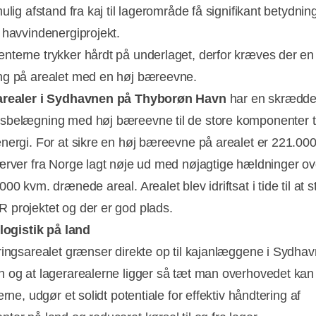
ulig afstand fra kaj til lagerområde få signifikant betydning
 havvindenergiprojekt.
terne trykker hårdt på underlaget, derfor kræves der en
g på arealet med en høj bæreevne.
arealer i Sydhavnen på Thyborøn Havn
har en skrædde
belægning med høj bæreevne til de store komponenter ti
nergi. For at sikre en høj bæreevne på arealet er 221.000
ærver fra Norge lagt nøje ud med nøjagtige hældninger ov
00 kvm. drænede areal. Arealet blev idriftsat i tide til at s
projektet og der er god plads.
 logistik på land
ringsarealet grænser direkte op til kajanlæggene i Sydhav
 og at lagerarealerne ligger så tæt man overhovedet k
erne, udgør et solidt potentiale for effektiv håndtering af