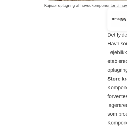
Kajnær oplagring af hovedkomponenter til hav
Det fyld
Havn som
i øjebli
etablere
oplagrin
Store kr
Komponen
forventes
lagerarea
som broe
Komponen