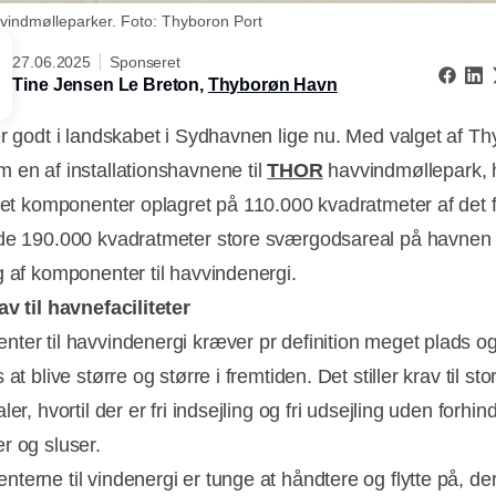
vindmølleparker. Foto: Thyboron Port
27.06.2025
Sponseret
Tine Jensen Le Breton,
Thyborøn Havn
er godt i landskabet i Sydhavnen lige nu. Med valget af T
 en af installationshavnene til
THOR
havvindmøllepark,
kket komponenter oplagret på 110.000 kvadratmeter af det f
de 190.000 kvadratmeter store sværgodsareal på havnen t
g af komponenter til havvindenergi.
av til havnefaciliteter
ter til havvindenergi kræver pr definition meget plads o
 at blive større og større i fremtiden. Det stiller krav til st
ler, hvortil der er fri indsejling og fri udsejling uden forhin
r og sluser.
terne til vindenergi er tunge at håndtere og flytte på, de