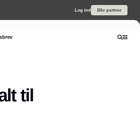
Log ind
Bliv partner
sbrev
t til