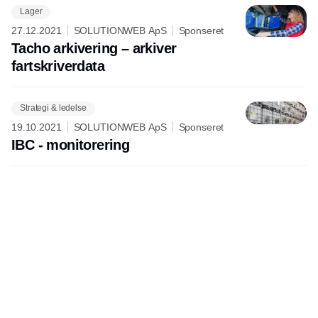
Lager
27.12.2021
SOLUTIONWEB ApS
Sponseret
Tacho arkivering – arkiver
fartskriverdata
Strategi & ledelse
19.10.2021
SOLUTIONWEB ApS
Sponseret
IBC - monitorering
Udgiver
Horisont Gruppen a/s
Strandlodsvej 44
2300 København S