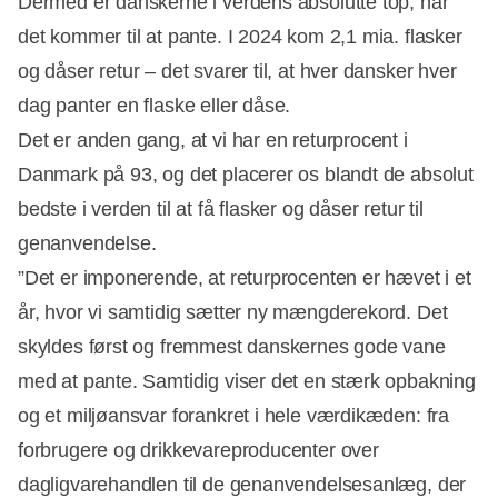
Dermed er danskerne i verdens absolutte top, når
det kommer til at pante. I 2024 kom 2,1 mia. flasker
og dåser retur – det svarer til, at hver dansker hver
dag panter en flaske eller dåse.
Det er anden gang, at vi har en returprocent i
Danmark på 93, og det placerer os blandt de absolut
bedste i verden til at få flasker og dåser retur til
genanvendelse.
”Det er imponerende, at returprocenten er hævet i et
år, hvor vi samtidig sætter ny mængderekord. Det
skyldes først og fremmest danskernes gode vane
med at pante. Samtidig viser det en stærk opbakning
og et miljøansvar forankret i hele værdikæden: fra
forbrugere og drikkevareproducenter over
dagligvarehandlen til de genanvendelsesanlæg, der