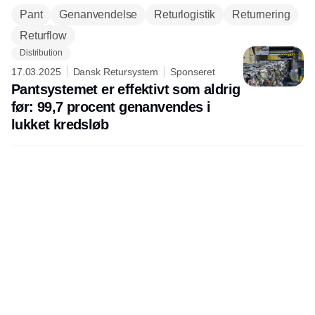
Pant
Genanvendelse
Returlogistik
Returnering
Returflow
Distribution
17.03.2025
Dansk Retursystem
Sponseret
Pantsystemet er effektivt som aldrig
før: 99,7 procent genanvendes i
lukket kredsløb
Udgiver
Horisont Gruppen a/s
Strandlodsvej 44
2300 København S
Telefon:
53506060