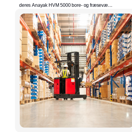
deres Anayak HVM 5000 bore- og fræseværk
til renovering og retrofit hos danske Bast &
Co. Det sparer maskinfabrikken for millioner
og forlænger maskinens levetid med 30 år.