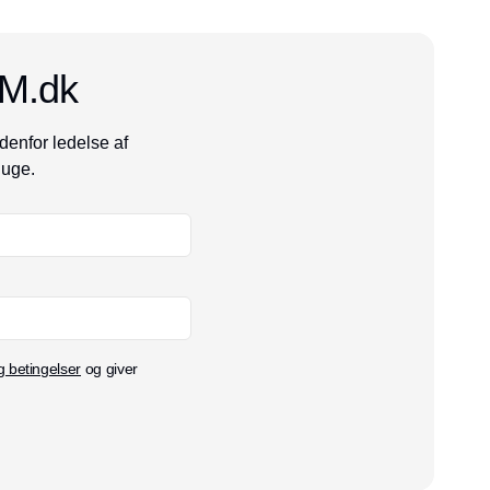
CM.dk
denfor ledelse af
 uge.
g betingelser
og giver