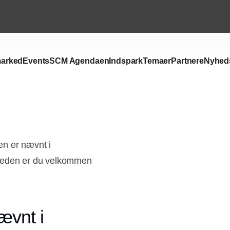
arked
Events
SCM Agendaen
Indspark
Temaer
Partnere
Nyhed
en er nævnt i
mheden er du velkommen
ævnt i