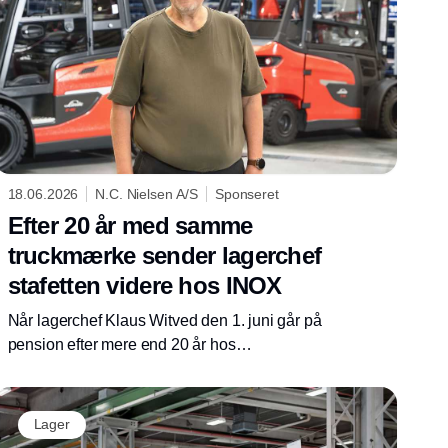
18.06.2026
N.C. Nielsen A/S
Sponseret
Efter 20 år med samme
truckmærke sender lagerchef
stafetten videre hos INOX
Når lagerchef Klaus Witved den 1. juni går på
pension efter mere end 20 år hos
stålgrossisten INOX i Ry, sker det med en
sidste investering i den interne logistik, som
han har været med til at udvikle gennem to
Lager
årtier.