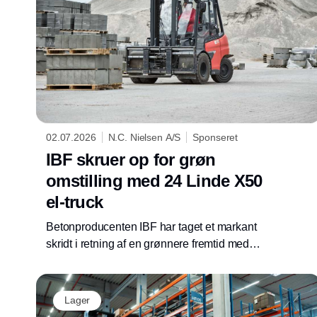
02.07.2026
N.C. Nielsen A/S
Sponseret
IBF skruer op for grøn
omstilling med 24 Linde X50
el-truck
Betonproducenten IBF har taget et markant
skridt i retning af en grønnere fremtid med
anskaffelsen af i alt 24 nye Linde X50
elektriske gaffeltruck. I foråret 2025 leverede
N.C. Nielsen de første 12 Linde X50 el-truck
Lager
og for nylig modtog IBF yderligere 12 Linde af