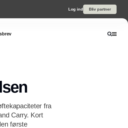
Log ind
Bliv partner
sbrev
lsen
ftekapaciteter fra
and Carry. Kort
den første