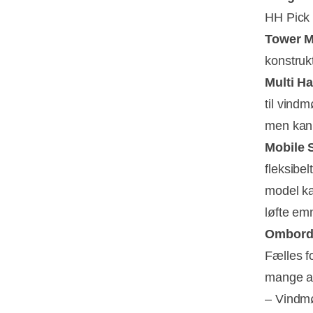
HH Pick 
Tower 
konstruk
Multi H
til vindm
men kan 
Mobile 
fleksibe
model ka
løfte em
Ombord
Fælles f
mange a
– Vindmø