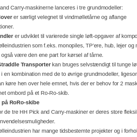
and Carry-maskinerne lanceres i tre grundmodeller:
Mover
er særligt velegnet til vindmølletårne og aflange
tioner.
andler
er udviklet til varierede single løft-opgaver af komp
ølleindustrien som f.eks. monopiles, TP’ere, hub, lejer og 
også være den ene part for kørsel af tårne.
Straddle Transporter
kan bruges selvstændigt til tunge lø
lt i en kombination med de to øvrige grundmodeller, liges
n køre hen over hele emnet, hvis der er behov for 2 maskin
net ombord på et Ro-Ro-skib.
 på RoRo-skibe
or de tre HH Pick and Carry-maskiner er deres store fleksib
nvendelsesmuligheder.
lleindustrien har mange tidsbestemte projekter og i forhold