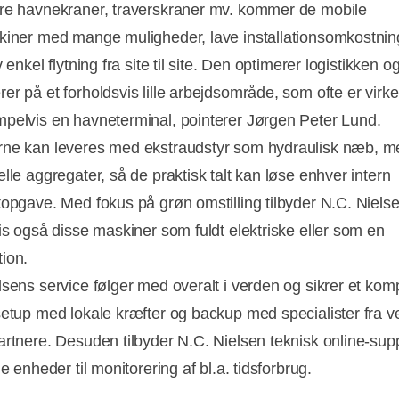
re havnekraner, traverskraner mv. kommer de mobile
kiner med mange muligheder, lave installationsomkostnin
v enkel flytning fra site til site. Den optimerer logistikken o
er på et forholdsvis lille arbejdsområde, som ofte er virk
pelvis en havneterminal, pointerer Jørgen Peter Lund.
ne kan leveres med ekstraudstyr som hydraulisk næb, m
lle aggregater, så de praktisk talt kan løse enhver intern
topgave. Med fokus på grøn omstilling tilbyder N.C. Niels
vis også disse maskiner som fuldt elektriske eller som en
ion.
lsens service følger med overalt i verden og sikrer et kom
setup med lokale kræfter og backup med specialister fra v
artnere. Desuden tilbyder N.C. Nielsen teknisk online-sup
ge enheder til monitorering af bl.a. tidsforbrug.