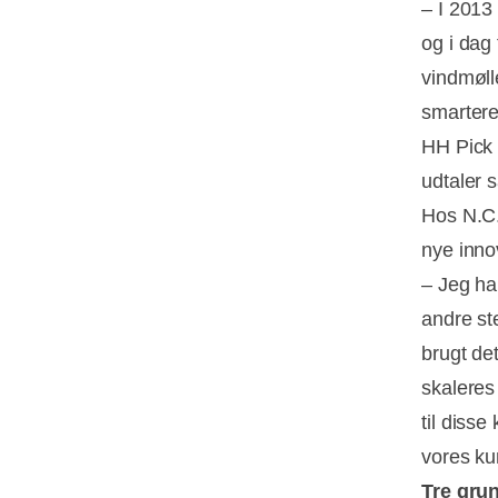
– I 2013 
og i dag 
vindmøll
smartere
HH Pick 
udtaler 
Hos N.C. 
nye innov
– Jeg h
andre st
brugt det
skaleres
til disse
vores ku
Tre gru