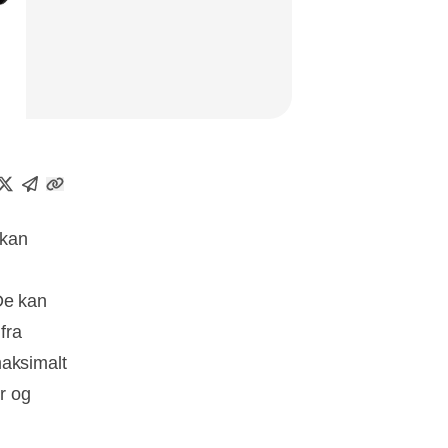
 kan
De kan
fra
maksimalt
r og