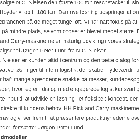
solgte N.C. Nielsen den første 100 ton reachstacker til sing
tilbyder vi op til 180 ton. Den nye løsning udspringer af øn
ebranchen på de meget tunge løft. Vi har haft fokus på at
 på mindre plads, selvom godset er blevet meget større. D
and Carry-maskinerne en naturlig udvikling i vores strateg
salgschef Jørgen Peter Lund fra N.C. Nielsen.
Nielsen er kunden altid i centrum og den tætte dialog fører
ative løsninger til intern logistik, der skaber nytteværdi i 
ar haft mange spændende snakke på messer, kundebesø
eder, hvor jeg er i dialog med engagerede logistikansvarlig
te input til at udvikle en løsning i et fleksibelt koncept, de
 direkte til kundens behov. HH Pick and Carry-maskinerne
 krav og vi ser frem til at præsentere produktnyhederne ove
nder, fortsætter Jørgen Peter Lund.
ndmodeller