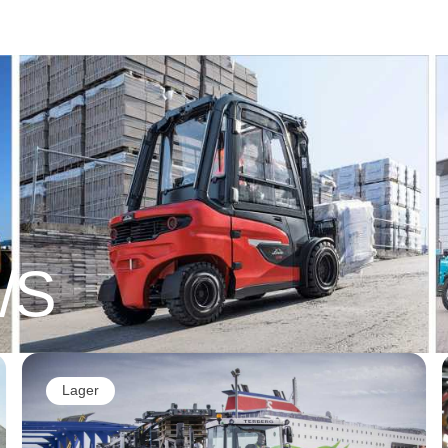
A/S
Lager