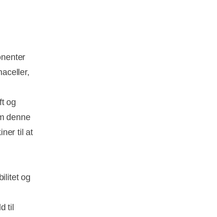
onenter
naceller,
ft og
om denne
er til at
ilitet og
 til