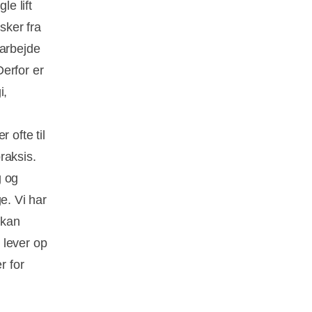
le lift
sker fra
 arbejde
erfor er
i,
 ofte til
praksis.
g og
e. Vi har
r kan
 lever op
r for