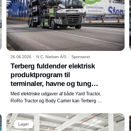
26.06.2026
N.C. Nielsen A/S
Sponseret
Terberg fuldender elektrisk
produktprogram til
terminaler, havne og tung
intern transport
Med elektriske udgaver af både Yard Tractor,
RoRo Tractor og Body Carrier kan Terberg nu
tilbyde et bredt elektrisk produktprogram til
virksomheder, der arbejder med terminaldrift,
havneoperationer, skiftelad og tung intern
Lager
transport. Hos N.C. Nielsen betyder det, at