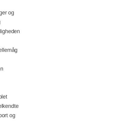
ger og
g
eligheden
ellemåg
en
plet
elkendte
port og