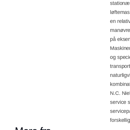
stationæ
løftemas
en relati
manøvrer
på eksem
Maskiner
og specie
transpor
naturlig
kombinat
N.C. Nie
service 
servicep
forskelli