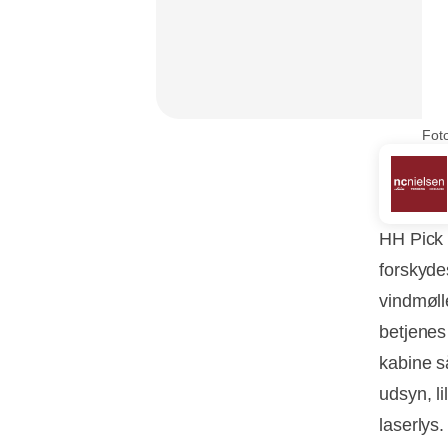
Foto
HH Pick 
forskydes
vindmøll
betjenes
kabine s
udsyn, l
laserlys.