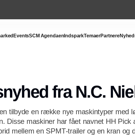
arked
Events
SCM Agendaen
Indspark
Temaer
Partnere
Nyhed
nyhed fra N.C. Nie
en tilbyde en række nye maskintyper med lø
on. Disse maskiner har fået navnet HH Pick 
ybrid mellem en SPMT-trailer og en kran og 