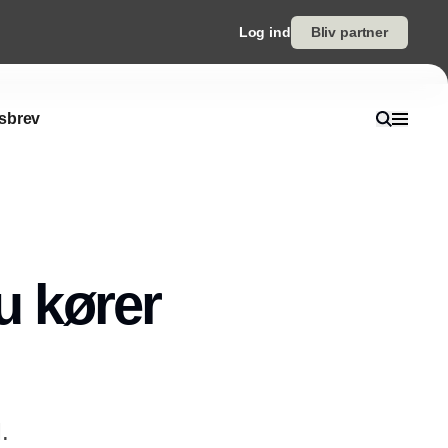
Log ind
Bliv partner
sbrev
u kører
.