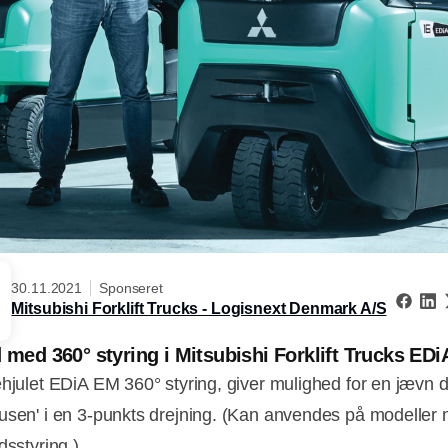
30.11.2021
Sponseret
Mitsubishi Forklift Trucks - Logisnext Denmark A/S
d med 360° styring i Mitsubishi Forklift Trucks ED
ehjulet EDiA EM 360° styring, giver mulighed for en jævn d
usen' i en 3-punkts drejning. (Kan anvendes på modeller
dsstyring.)