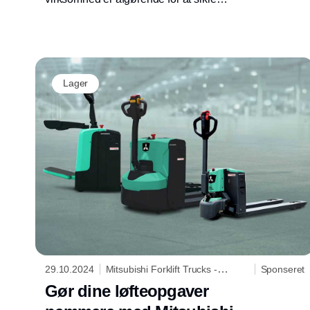
effektivitet i arbejdsgangene. Om du skal leje
eller købe dine trucks er et relevant
spørgsmål, som mange virksomheder stiller
sig selv.
Lager
29.10.2024
Mitsubishi Forklift Trucks -
Sponseret
Logisnext Denmark A/S
Gør dine løfteopgaver