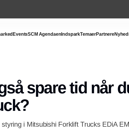
arked
Events
SCM Agendaen
Indspark
Temaer
Partnere
Nyhed
gså spare tid når d
ruck?
styring i Mitsubishi Forklift Trucks EDiA EM