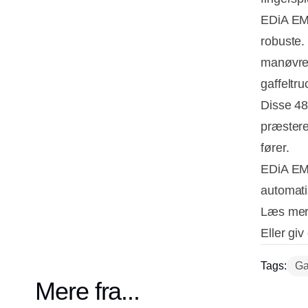
EDiA EM 
robuste.
manøvrer
gaffeltru
Disse 48 
præstere
fører.
EDiA EM'
automati
Læs mer
Eller giv
Tags:
Ga
Mere fra...