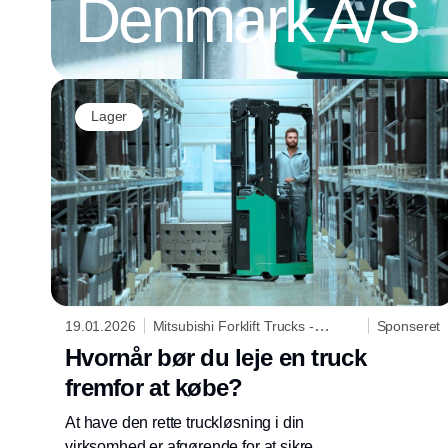
Denmark A/S
Lager
19.01.2026
Mitsubishi Forklift Trucks -
Sponseret
Logisnext Denmark A/S
Hvornår bør du leje en truck
fremfor at købe?
At have den rette truckløsning i din
virksomhed er afgørende for at sikre