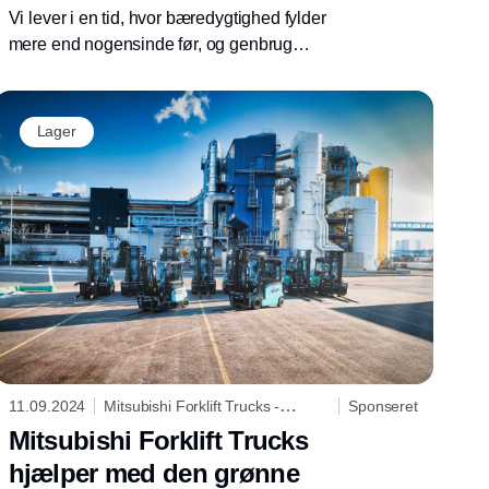
Vi lever i en tid, hvor bæredygtighed fylder
mere end nogensinde før, og genbrug
anvendes i stor stil inden for mange brancher.
At købe brugt kan også være relevant, når
man er på udkig efter en truck. Genbrug af en
Lager
truck er ikke blot en økonomisk fordelagtig
beslutning, men også et bidrag til at mindske
miljøpåvirkningen.
11.09.2024
Mitsubishi Forklift Trucks -
Sponseret
Logisnext Denmark A/S
Mitsubishi Forklift Trucks
hjælper med den grønne