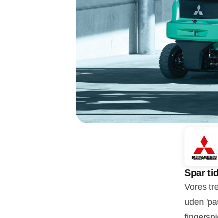
Spar ti
Vores tr
uden 'pa
fingerspi