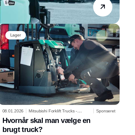
Lager
08.01.2026
Mitsubishi Forklift Trucks -
Sponseret
Logisnext Denmark A/S
Hvornår skal man vælge en
brugt truck?