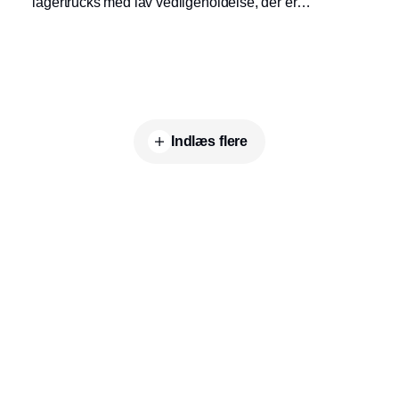
lagertrucks med lav vedligeholdelse, der er
ideelle til en lang række forskellige opgaver,
og er designet til lette til mellemstore løft.
Indlæs flere