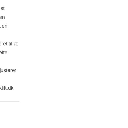
st
den
å en
et til at
elte
justerer
lift.dk