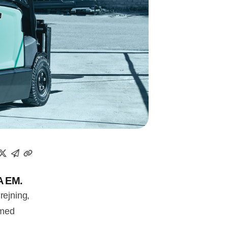
iA EM.
rejning,
 med