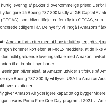
r hurtig levering af pakker til overkommelige priser. Derfor
t yderligere 15 Boeing 737-800 lastfly af GE Capital Aviat
 (GECAS), som bliver tilføjet de fem fly fra GECAS, som
cerede tidligere i år. De nye fly vil indgå i Amazons flåd
så:
Amazon fortsætter med at booste luftfragten, på vej 
ingen kommer kort efter, at
FedEx meddelte,
at de ikke v
 den hidtil gældende leveringsaftale med Amazon, hvilket 
anten til at tænke i nye baner.
Annonce
f løsningen bliver altså, at Amazon udvider sit
fokus på A
 de nye Boeing 737-800-fly vil flyve i USA fra Amazon Air
ufthavnslokationer.
fly giver Amazon Air yderligere kapacitet og bygger videre
ingen i vores Prime Free One-Day-program. I 2021 vil Am