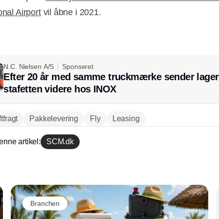
onal Airport
vil åbne i 2021.
N.C. Nielsen A/S
Sponseret
Efter 20 år med samme truckmærke sender lager
stafetten videre hos INOX
tfragt
Pakkelevering
Fly
Leasing
enne artikel:
SCM.dk
Annonce
Branchen