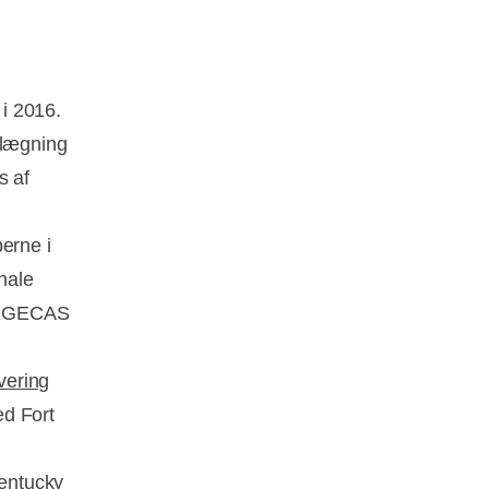
.
i 2016.
nlægning
s af
erne i
onale
 i GECAS
vering
ed Fort
Kentucky