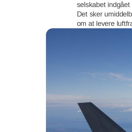
selskabet indgået 
Det sker umiddelba
om at levere luftfr