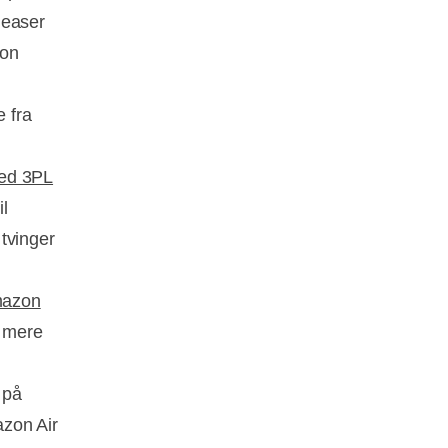
 leaser
ion
e fra
med 3PL
il
tvinger
mazon
s mere
 på
azon Air