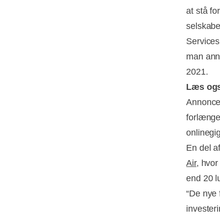
at stå fo
selskabe
Services
man annon
2021.
Læs og
Annoncer
forlænge
onlinegig
En del a
Air
, hvor
end 20 l
“De nye 
invester