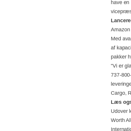
have en p
vicepræs
Lancere
Amazon A
Med avan
af kapac
pakker h
”Vi er g
737-800-f
levering
Cargo, R
Læs og
Udover le
Worth Al
Internati