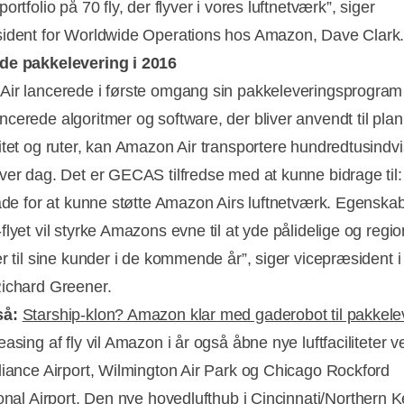
ortfolio på 70 fly, der flyver i vores luftnetværk”, siger
ident for Worldwide Operations hos Amazon, Dave Clark
de pakkelevering i 2016
ir lancerede i første omgang sin pakkeleveringsprogram 
cerede algoritmer og software, der bliver anvendt til pla
itet og ruter, kan Amazon Air transportere hundredtusindvi
ver dag. Det er GECAS tilfredse med at kunne bidrage til:
lade for at kunne støtte Amazon Airs luftnetværk. Egenskab
lyet vil styrke Amazons evne til at yde pålidelige og regi
er til sine kunder i de kommende år”, siger vicepræsident
ichard Greener.
så:
Starship-klon? Amazon klar med gaderobot til pakkele
asing af fly vil Amazon i år også åbne nye luftfaciliteter v
liance Airport, Wilmington Air Park og Chicago Rockford
onal Airport.
Den nye hovedlufthub i Cincinnati/Northern 