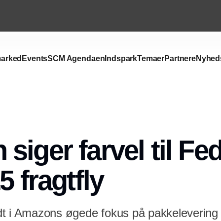
arked
Events
SCM Agendaen
Indspark
Temaer
Partnere
Nyhed
Annonce
siger farvel til Fe
5 fragtfly
t i Amazons øgede fokus på pakkelevering i 