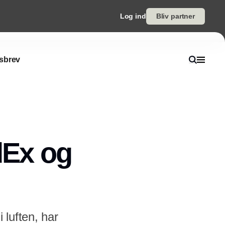
Log ind
Bliv partner
sbrev
dEx og
luften, har