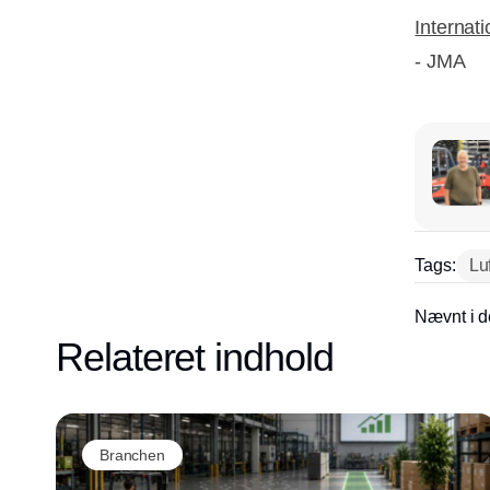
Internati
- JMA
Tags:
Luf
Nævnt i d
Relateret indhold
Branchen