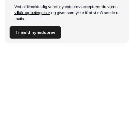
Ved at tilmelde dig vores nyhedsbrev accepterer du vores
vilkår og betingelser
og giver samtykke til at vi må sende e-
mails.
Tilmeld nyhedsbrev
Udgiver
Horisont Gruppen a/s
Strandlodsvej 44
2300 København S
Telefon:
53506060
www.horisontgruppen.dk
Indhold