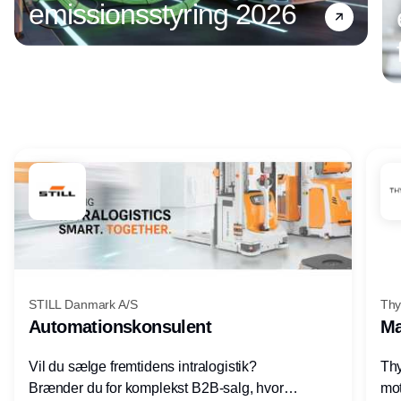
emissionsstyring 2026
Annonce
STILL Danmark A/S
Thy
Automationskonsulent
Ma
Vil du sælge fremtidens intralogistik?
Thy
Brænder du for komplekst B2B-salg, hvor
mot