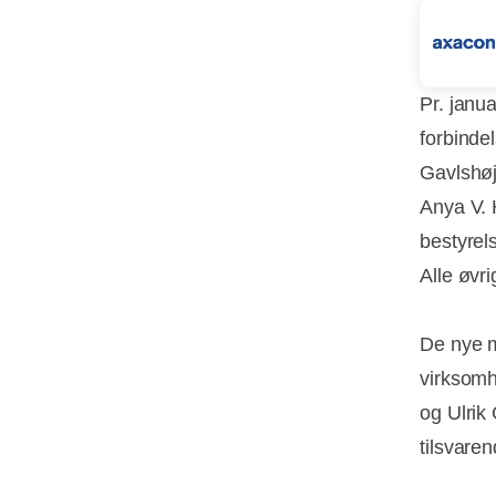
Pr. janu
forbinde
Gavlshø
Anya V. 
bestyrel
Alle øvri
De nye m
virksomh
og Ulrik
tilsvare