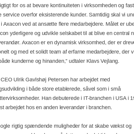
igtigt for os at bevare kontinuiteten i virksomheden og fas
 service overfor eksisterende kunder. Samtidig skal vi un
i Axacon ved at ansætte flere medarbejdere. Målet er ube
con yderligere og udvikle selskabet til at blive en central 
randør. Axacon er en dynamisk virksomhed, der er drevet
onelt og med et solidt team af erfarne medarbejdere, der vi
både kunderne og hinanden,” udtaler Klavs Vejlang.
CEO Ulrik Gavlshøj Petersen har arbejdet med
ngsudvikling i både store etablerede, såvel som i små
tervirksomheder. Han debuterede i IT-branchen i USA i 
st arbejdet hos en anden leverandør i branchen.
nogle rigtig spændende muligheder for at skabe vækst og