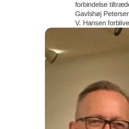
forbindelse tiltræ
Gavlshøj Peterse
V. Hansen forbliv