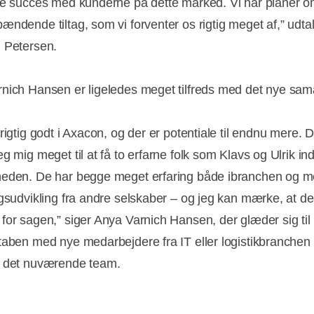
re succes med kunderne på dette marked. Vi har planer 
ændende tiltag, som vi forventer os rigtig meget af,” udtal
 Petersen.
nich Hansen er ligeledes meget tilfreds med det nye sam
rigtig godt i Axacon, og der er potentiale til endnu mere. D
g mig meget til at få to erfarne folk som Klavs og Ulrik ind
eden. De har begge meget erfaring både ibranchen og 
ngsudvikling fra andre selskaber – og jeg kan mærke, at de
for sagen,” siger Anya Varnich Hansen, der glæder sig til
taben med nye medarbejdere fra IT eller logistikbranchen t
e det nuværende team.