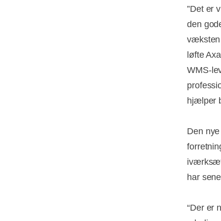
”Det er v
den gode
væksten 
løfte Axa
WMS-leve
professi
hjælper 
Den nye 
forretni
iværksæt
har sene
“Der er 