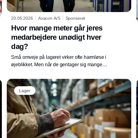
20.05.2026
Axacon A/S
Sponseret
Hvor mange meter går jeres
medarbejdere unødigt hver
dag?
Små omveje på lageret virker ofte harmløse i
øjeblikket. Men når de gentager sig mange
gange hver dag, kan de hurtigt blive til timer
med spildtid, lavere tempo og mindre
forudsigelig drift.
Lager