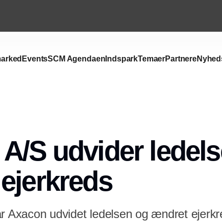
arked
Events
SCM Agendaen
Indspark
Temaer
Partnere
Nyhed
A/S udvider ledel
ejerkreds
ar Axacon udvidet ledelsen og ændret ejerkr