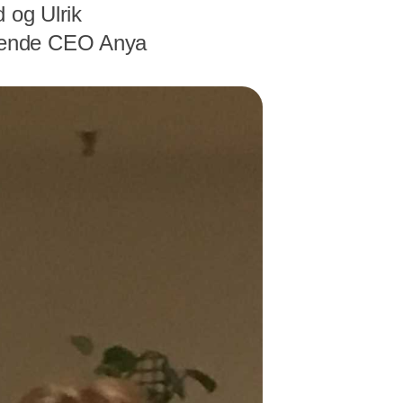
 og Ulrik
ærende CEO Anya