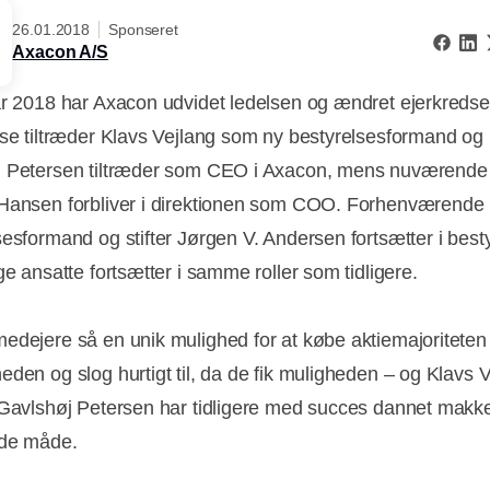
26.01.2018
Sponseret
Axacon A/S
ar 2018 har Axacon udvidet ledelsen og ændret ejerkredse
lse tiltræder Klavs Vejlang som ny bestyrelsesformand og 
j Petersen tiltræder som CEO i Axacon, mens nuværend
Hansen forbliver i direktionen som COO. Forhenværende
sesformand og stifter Jørgen V. Andersen fortsætter i best
ge ansatte fortsætter i samme roller som tidligere.
edejere så en unik mulighed for at købe aktiemajoritete
eden og slog hurtigt til, da de fik muligheden – og Klavs 
 Gavlshøj Petersen har tidligere med succes dannet makk
nde måde.