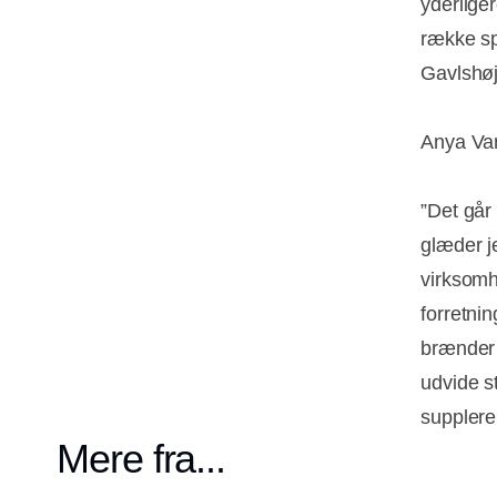
yderlige
række sp
Gavlshøj
Anya Var
”Det går 
glæder je
virksomh
forretni
brænder 
udvide s
suppler
Mere fra...