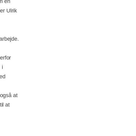
om en
er Ulrik
arbejde.
erfor
 i
med
 også at
il at