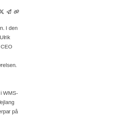
n. I den
Ulrik
e CEO
yrelsen.
n i WMS-
Vejlang
erpar på