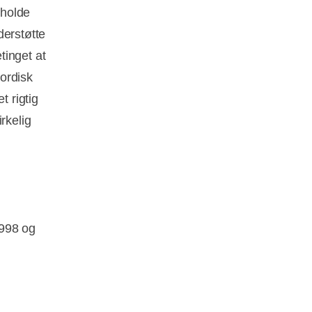
tholde
derstøtte
tinget at
nordisk
 rigtig
rkelig
1998 og