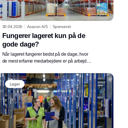
30.04.2026
Axacon A/S
Sponseret
Fungerer lageret kun på de
gode dage?
Når lageret fungerer bedst på de dage, hvor
de mest erfarne medarbejdere er på arbejde,
kan det være et tegn på, at driften i for høj grad
afhænger af enkeltpersoner frem for fælles
arbejdsgange.
Lager