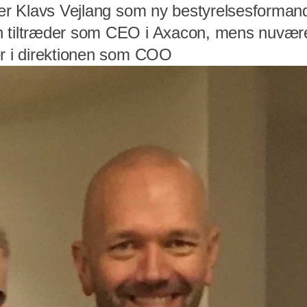
der Klavs Vejlang som ny bestyrelsesformand
n tiltræder som CEO i Axacon, mens nuv
er i direktionen som COO