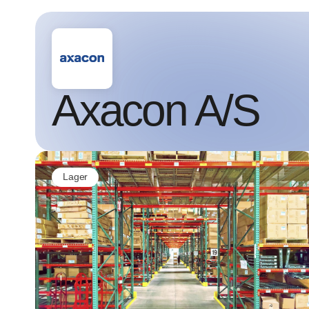
Partner
Axacon A/S
Lager