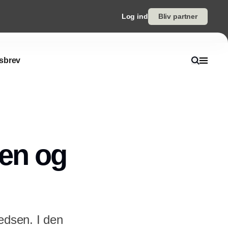
Log ind
Bliv partner
sbrev
sen og
edsen. I den