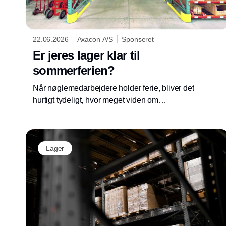
22.06.2026
Axacon A/S
Sponseret
Er jeres lager klar til
sommerferien?
Når nøglemedarbejdere holder ferie, bliver det
hurtigt tydeligt, hvor meget viden om
lagerdriften der egentlig ligger hos enkelte
personer.
Lager