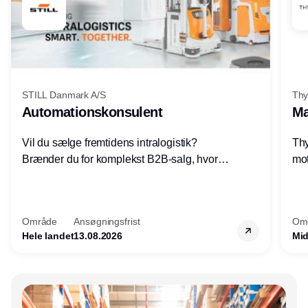
STILL Danmark A/S
Thy
Automationskonsulent
Ma
Vil du sælge fremtidens intralogistik?
Thy
Brænder du for komplekst B2B-salg, hvor
mot
teknik, forretning og relationer mødes?
vel
Motiveres du af at designe løsninger – ikke
opg
blot sælge produkter? Vil du arbejde med
Thy
Område
Ansøgningsfrist
Om
AGV/AMR, automation og
hel
Hele landet
13.08.2026
Mid
systemintegration hos nogle af Danmarks
mest spændende produktions- og
logistikvirksomheder?
Annonce