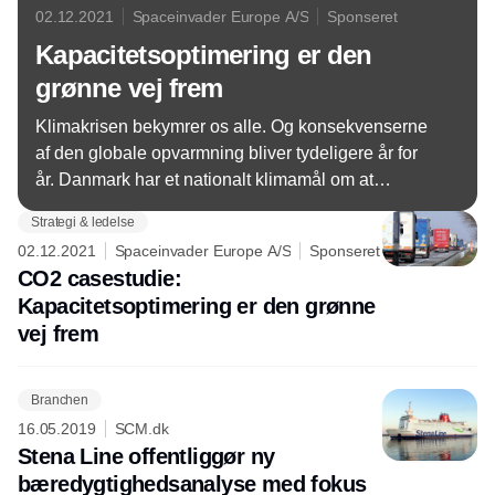
02.12.2021
Spaceinvader Europe A/S
Sponseret
Kapacitetsoptimering er den
grønne vej frem
Klimakrisen bekymrer os alle. Og konsekvenserne
af den globale opvarmning bliver tydeligere år for
år. Danmark har et nationalt klimamål om at
nedbringe CO2 niveauet med 70% i
Strategi & ledelse
2030. Transport- og logistikbranchen skal også yde
02.12.2021
Spaceinvader Europe A/S
Sponseret
sit bidrag.
CO2 casestudie:
Kapacitetsoptimering er den grønne
vej frem
Branchen
16.05.2019
SCM.dk
Stena Line offentliggør ny
bæredygtighedsanalyse med fokus