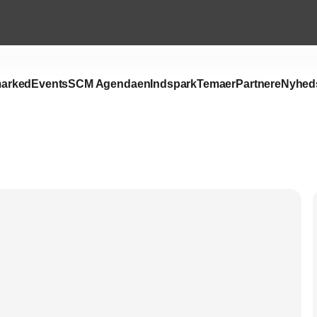
arked
Events
SCM Agendaen
Indspark
Temaer
Partnere
Nyhed
Annonce