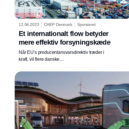
12.04.2023
CHEP Denmark
Sponseret
Et internationalt flow betyder
mere effektiv forsyningskæde
Når EU's producentansvarsdirektiv træder i
kraft, vil flere danske
fremstillingsvirksomheder få et større ansvar
for emballagens bæredygtighed i
værdikæden. Heldigvis vil du ikke opleve de
store problemer som en del af en et
internationalt forsyningsflow.