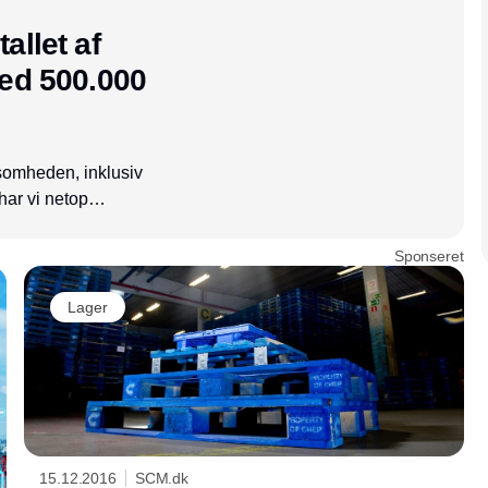
allet af
med 500.000
ksomheden, inklusiv
har vi netop
oner, som optimerer
Sponseret
Lager
15.12.2016
SCM.dk