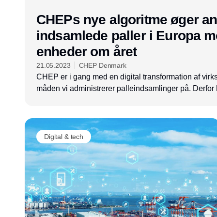
CHEPs nye algoritme øger ant
indsamlede paller i Europa 
enheder om året
21.05.2023
CHEP Denmark
CHEP er i gang med en digital transformation af vir
måden vi administrerer palleindsamlinger på. Derfor 
implementeret et nyt system til styring af kunderelati
indsamlingsprocesserne i hele organisationen.
Digital & tech