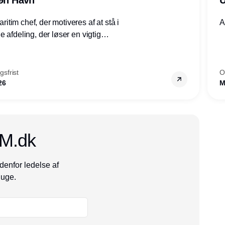
tim chef, der motiveres af at stå i
A
 afdeling, der løser en vigtig
mheder, Thyborøn by, Lemvig
vestjylland.
sfrist
O
26
M
CM.dk
denfor ledelse af
 uge.