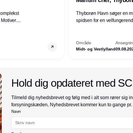
 komplekst
Thyborøn Havn søger en mari
? Motiveres
spidsen for en velfungerende
? Vil du
opgave for havnens virkso
ion hos
Kommune - og for hele Nord
Område
Ansøgning
Midt- og Vestlylland
09.08.20
Annonce
Hold dig opdateret med S
Tilmeld dig nyhedsbrevet og følg med i alt som rører sig in
forsyningskæden, Nyhedsbrevet kommer kun to gange pr.
Navn