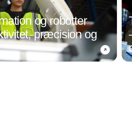
ation og robotter
tivitet, præcision og