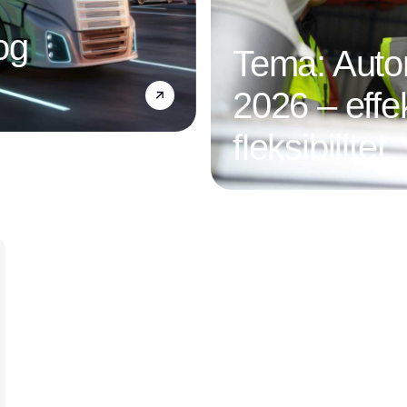
og
Tema: Autom
2026 – effek
fleksibilitet
Annonce