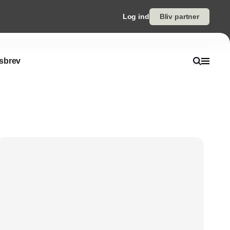
Log ind
Bliv partner
sbrev