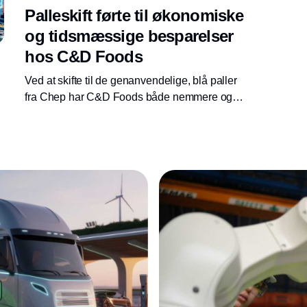
Palleskift førte til økonomiske
og tidsmæssige besparelser
hos C&D Foods
Ved at skifte til de genanvendelige, blå paller
fra Chep har C&D Foods både nemmere og
billigere, kunne transportere varer på tværs af
landegrænser.
Annonce