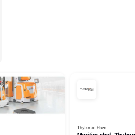
Thyborøn Havn
Maritim chef, Thybo