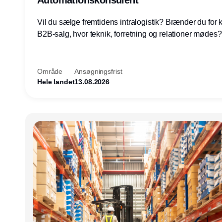
Vil du sælge fremtidens intralogistik? Brænder du for
B2B-salg, hvor teknik, forretning og relationer mødes
du af at designe løsninger – ikke blot sælge produkter
arbejde med AGV/AMR, automation og systemintegrat
nogle af Danmarks mest spændende produktions- og
Område
Ansøgningsfrist
logistikvirksomheder?
Hele landet
13.08.2026