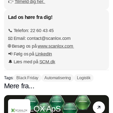
👉
Tilmeld dig her.
Lad os høre fra dig!
📞 Telefon: 22 60 43 45
📧 Email: contact@scanlox.com
🌐 Besøg os på
www.scanlox.com
📢 Følg os på
LinkedIn
🔔 Læs med på
SCM.dk
Tags:
Black Friday
Automatisering
Logistik
Mere fra...
Partner
SCANLOX ApS