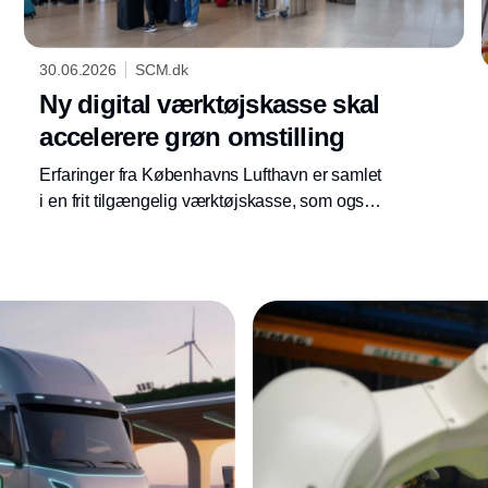
30.06.2026
SCM.dk
Ny digital værktøjskasse skal
accelerere grøn omstilling
Erfaringer fra Københavns Lufthavn er samlet
i en frit tilgængelig værktøjskasse, som også
kan hjælpe logistikcentre, havne og
produktionsvirksomheder med at omsætte
klimamål til konkrete energiløsninger.