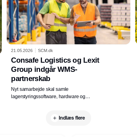
21.05.2026
SCM.dk
Consafe Logistics og Lexit
Group indgår WMS-
partnerskab
Nyt samarbejde skal samle
lagerstyringssoftware, hardware og
implementering i én løsning. Målet er enklere
og mere effektiv lagerdrift.
Indlæs flere