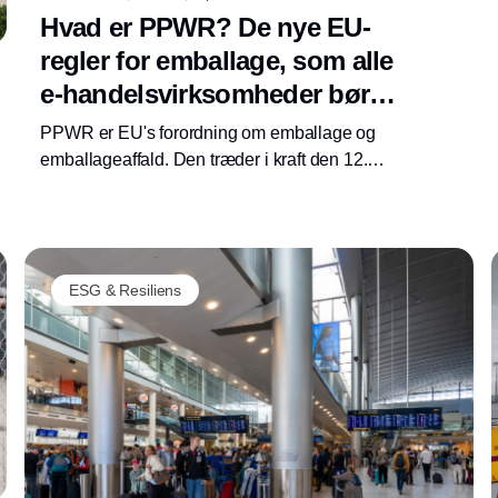
Hvad er PPWR? De nye EU-
regler for emballage, som alle
e-handelsvirksomheder bør
kende før august 2026
PPWR er EU's forordning om emballage og
emballageaffald. Den træder i kraft den 12.
august 2026 og dækker alle virksomheder, der
bringer emballage på EU-markedet, hvilket
betyder æsken, hulrummet og etiketten på
hver pakke, du sender.
Annonce
ESG & Resiliens