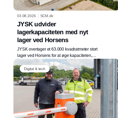
03.08.2026
SCM.dk
JYSK udvider
lagerkapaciteten med nyt
lager ved Horsens
JYSK overtager et 63.000 kvadratmeter stort
lager ved Horsens for at øge kapaciteten,
samle mindre lagre og styrke leverancer til
butikker og e-handel.
Digital & tech