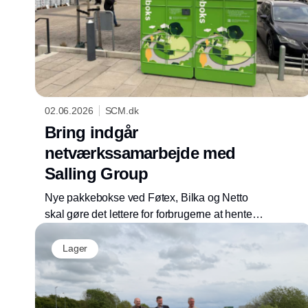
02.06.2026
SCM.dk
Bring indgår
netværkssamarbejde med
Salling Group
Nye pakkebokse ved Føtex, Bilka og Netto
skal gøre det lettere for forbrugerne at hente
og sende pakker som en del af indkøbsturen.
Lager