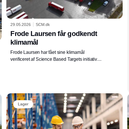
29.05.2026
SCM.dk
Frode Laursen får godkendt
klimamål
Frode Laursen har fået sine klimamål
verificeret af Science Based Targets initiative.
Godkendelsen skal understøtte kundernes
stigende krav til dokumenteret grøn transport
og logistik.
Lager