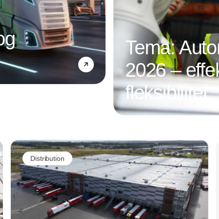
og
Tema: Autom
2026 – effek
fleksibilitet
Annonce
Distribution