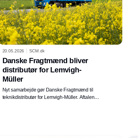
20.05.2026
SCM.dk
Danske Fragtmænd bliver
distributør for Lemvigh-
Müller
Nyt samarbejde gør Danske Fragtmænd til
teknikdistributør for Lemvigh-Müller. Aftalen
skal styrke distribution og levering til kunder i
hele landet.