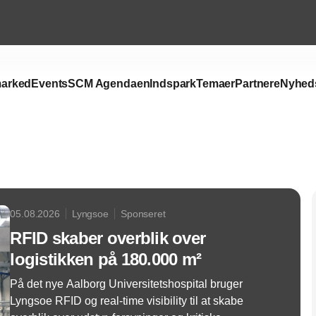
arked
Events
SCM Agendaen
Indspark
Temaer
Partnere
Nyhed
Annonce
05.08.2026
Lyngsoe
Sponseret
RFID skaber overblik over
logistikken på 180.000 m²
På det nye Aalborg Universitetshospital bruger
Lyngsoe RFID og real-time visibility til at skabe