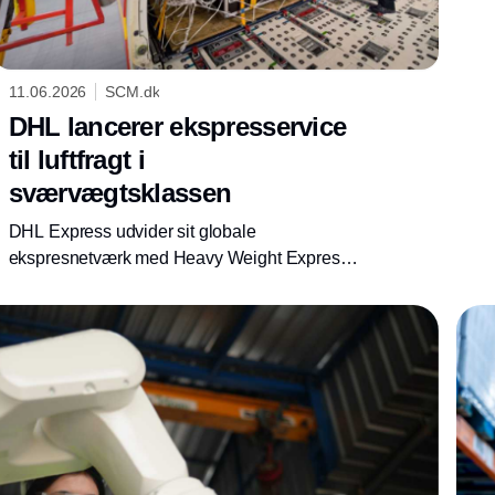
11.06.2026
SCM.dk
DHL lancerer ekspresservice
til luftfragt i
sværvægtsklassen
DHL Express udvider sit globale
ekspresnetværk med Heavy Weight Express,
der håndterer forsendelser på op til 3.000 kilo.
Løsningen skal give virksomheder større
forsyningssikkerhed, hurtigere levering og
bedre kontrol over kritiske transporter.