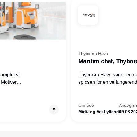
Thyborøn Havn
Maritim chef, Thybo
 komplekst
Thyborøn Havn søger en mari
? Motiveres
spidsen for en velfungerende
? Vil du
opgave for havnens virkso
ion hos
Kommune - og for hele Nord
Område
Ansøgning
Midt- og Vestlylland
09.08.20
Annonce