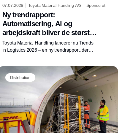
07.07.2026
Toyota Material Handling A/S
Sponseret
Ny trendrapport:
Automatisering, AI og
arbejdskraft bliver de største
dagsordener i
Toyota Material Handling lancerer nu Trends
logistikbranchen
in Logistics 2026 – en ny trendrapport, der
giver virksomheder et overblik over de
vigtigste udviklinger, som vil præge lager- og
logistikbranchen i de kommende år.
Distribution