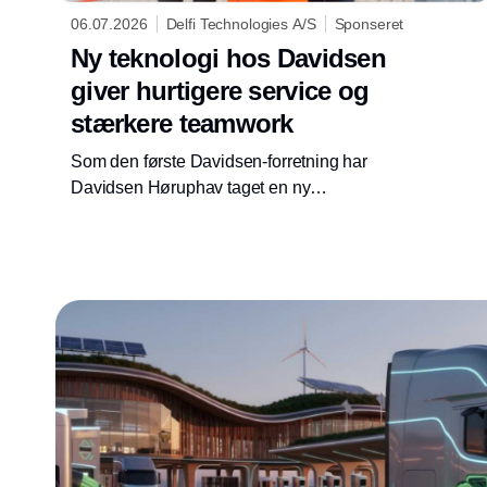
06.07.2026
Delfi Technologies A/S
Sponseret
Ny teknologi hos Davidsen
giver hurtigere service og
stærkere teamwork
Som den første Davidsen-forretning har
Davidsen Høruphav taget en ny
kommunikationsløsning fra Delfi Technologies
i brug. Med trådløse headsets, intelligente
trykknapper og integration til pladsens bom
har forretningen skabt hurtigere svartider,
bedre intern kommunikation og mere tid til
kunderne.