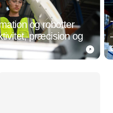
ation og robotter
tivitet, præcision og