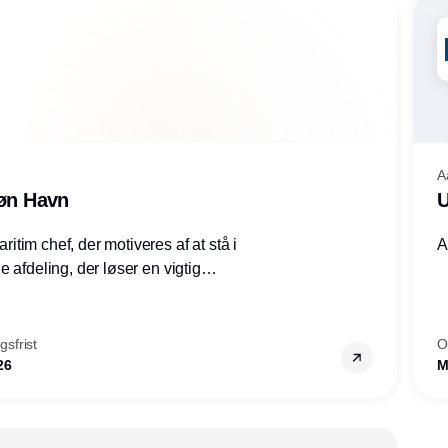
A
røn Havn
U
tim chef, der motiveres af at stå i
A
 afdeling, der løser en vigtig
mheder, Thyborøn by, Lemvig
vestjylland.
sfrist
O
26
M