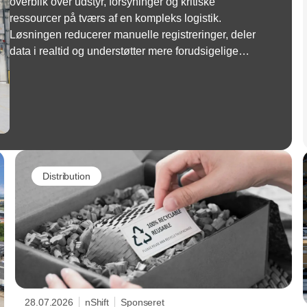
overblik over udstyr, forsyninger og kritiske
ressourcer på tværs af en kompleks logistik.
Løsningen reducerer manuelle registreringer, deler
data i realtid og understøtter mere forudsigelige
logistiske processer.
Distribution
28.07.2026
nShift
Sponseret