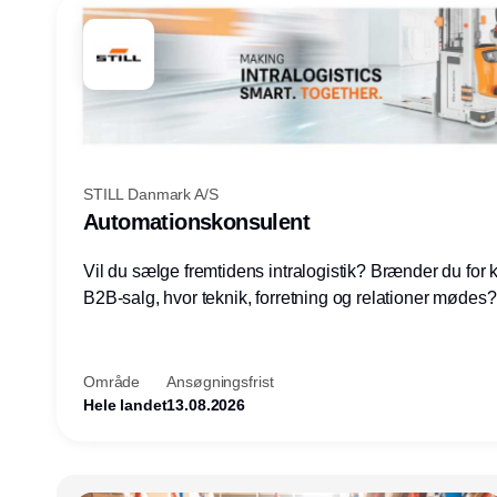
STILL Danmark A/S
Automationskonsulent
Vil du sælge fremtidens intralogistik? Brænder du for
B2B-salg, hvor teknik, forretning og relationer mødes
du af at designe løsninger – ikke blot sælge produkter
arbejde med AGV/AMR, automation og systemintegrat
nogle af Danmarks mest spændende produktions- og
Område
Ansøgningsfrist
logistikvirksomheder?
Hele landet
13.08.2026