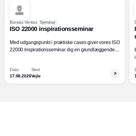
Bureau Veritas
Seminar
ISO 22000 inspirationsseminar
Med udgangspunkt i praktiske cases giver vores ISO
22000 Inspirationsseminar dig en grundlæggende
forståelse for fortolkning af ISO 22000 standardens
kravelementer og opbygning samt
Dato
Sted
fødevarestandardens integration med andre
17.08.2026
Vejle
standarder.