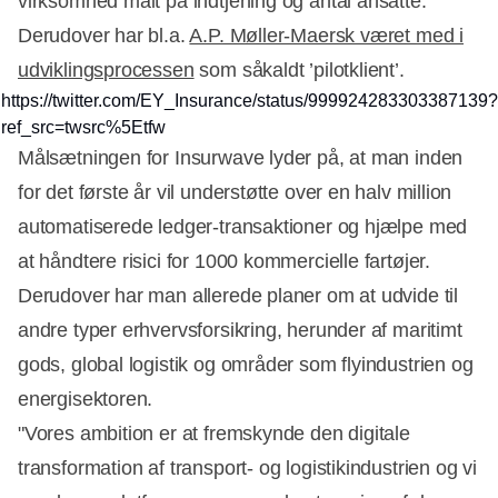
virksomhed målt på indtjening og antal ansatte.
Derudover har bl.a.
A.P. Møller-Maersk været med i
udviklingsprocessen
som såkaldt ’pilotklient’.
https://twitter.com/EY_Insurance/status/999924283303387139?
ref_src=twsrc%5Etfw
Målsætningen for Insurwave lyder på, at man inden
for det første år vil understøtte over en halv million
automatiserede ledger-transaktioner og hjælpe med
at håndtere risici for 1000 kommercielle fartøjer.
Derudover har man allerede planer om at udvide til
andre typer erhvervsforsikring, herunder af maritimt
gods, global logistik og områder som flyindustrien og
energisektoren.
"Vores ambition er at fremskynde den digitale
transformation af transport- og logistikindustrien og vi