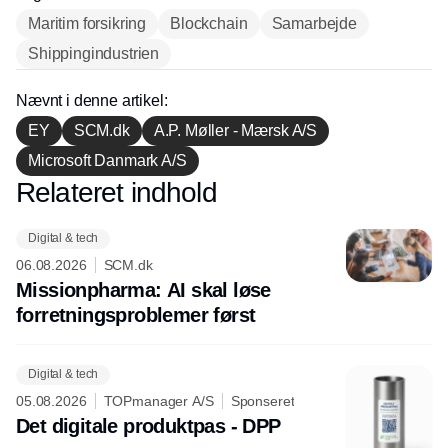
Maritim forsikring
Blockchain
Samarbejde
Shippingindustrien
Nævnt i denne artikel:
EY
SCM.dk
A.P. Møller - Mærsk A/S
Microsoft Danmark A/S
Relateret indhold
Annonce
Digital & tech
06.08.2026
SCM.dk
Missionpharma: AI skal løse
forretningsproblemer først
Digital & tech
05.08.2026
TOPmanager A/S
Sponseret
Det digitale produktpas - DPP