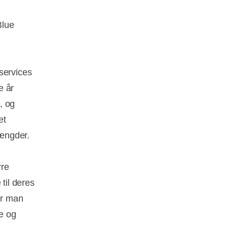
Blue
services
e år
, og
et
ængder.
rre
til deres
er man
fe og