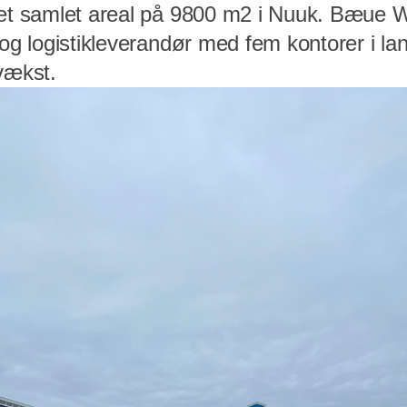
 et samlet areal på 9800 m2 i Nuuk. Bæue W
 og logistikleverandør med fem kontorer i la
vækst.