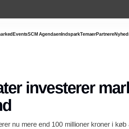
arked
Events
SCM Agendaen
Indspark
Temaer
Partnere
Nyhed
Annonce
ter investerer mark
nd
rer nu mere end 100 millioner kroner i køb a