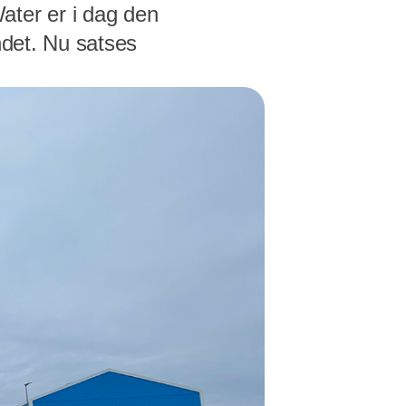
ater er i dag den
ndet. Nu satses