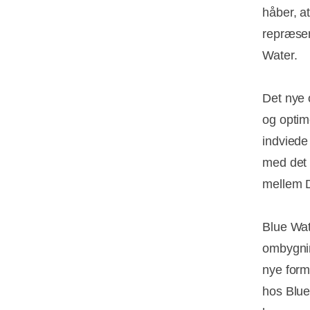
håber, at
repræsen
Water.
Det nye 
og optim
indviede
med det 
mellem D
Blue Wate
ombygning
nye form
hos Blue 