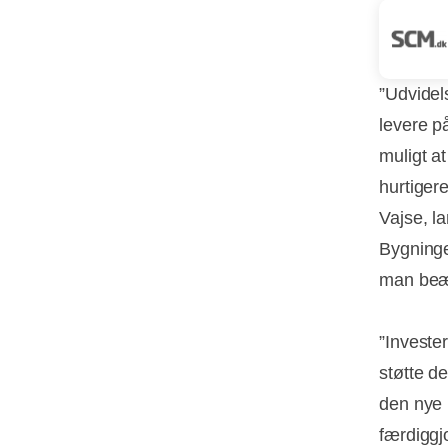
”Udvidel
levere på
muligt a
hurtiger
Vajse, l
Bygninge
man beær
”Invester
støtte d
den nye 
færdiggjo