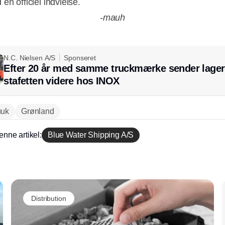
en officiel indvielse.
-mauh
N.C. Nielsen A/S
Sponseret
Annonce
Efter 20 år med samme truckmærke sender lager
stafetten videre hos INOX
uk
Grønland
enne artikel:
Blue Water Shipping A/S
Annonce
Distribution