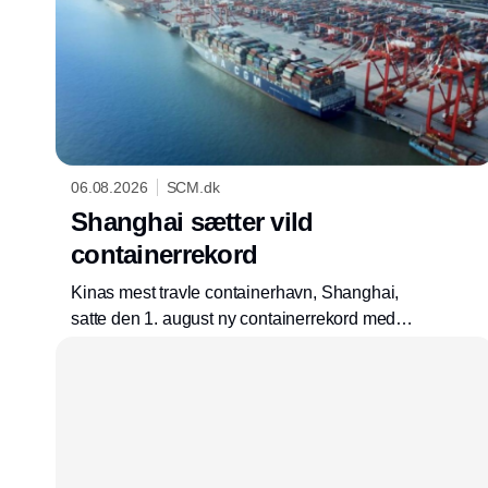
06.08.2026
SCM.dk
Shanghai sætter vild
containerrekord
Kinas mest travle containerhavn, Shanghai,
satte den 1. august ny containerrekord med
203.881 containere over kaj på en enkelt dag.
Til sammenligning blev der i hele 2025 løftet
843.665 contaninere over kaj i Aarhus Havn,
der er Danmarks største containerhavn.