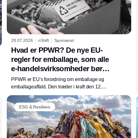
28.07.2026
nShift
Sponseret
Hvad er PPWR? De nye EU-
regler for emballage, som alle
e-handelsvirksomheder bør
kende før august 2026
PPWR er EU's forordning om emballage og
emballageaffald. Den træder i kraft den 12.
august 2026 og dækker alle virksomheder, der
bringer emballage på EU-markedet, hvilket
ESG & Resiliens
betyder æsken, hulrummet og etiketten på
hver pakke, du sender.