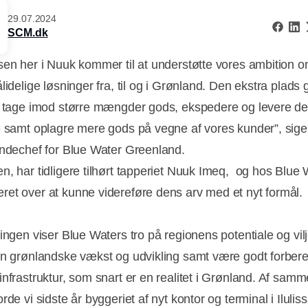
29.07.2024
SCM.dk
sen her i Nuuk kommer til at understøtte vores ambition o
lidelige løsninger fra, til og i Grønland. Den ekstra plads 
t tage imod større mængder gods, ekspedere og levere de
e samt oplagre mere gods på vegne af vores kunder”, sige
andechef for Blue Water Greenland.
n, har tidligere tilhørt tapperiet Nuuk Imeq, og hos Blue 
et over at kunne videreføre dens arv med et nyt formål.
ingen viser Blue Waters tro på regionens potentiale og vilje
en grønlandske vækst og udvikling samt være godt forbere
infrastruktur, som snart er en realitet i Grønland. Af sam
rde vi sidste år byggeriet af nyt kontor og terminal i Iluliss