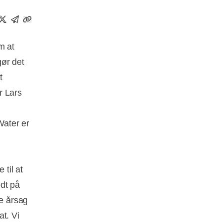
m at
gør det
t
r Lars
Water er
 til at
dt på
me årsag
at. Vi