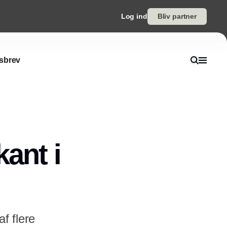
Log ind
Bliv partner
sbrev
ant i
f flere