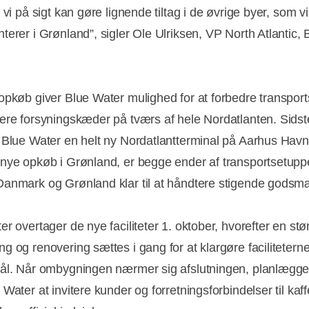
 vi på sigt kan gøre lignende tiltag i de øvrige byer, som vi
terer i Grønland”, sigler Ole Ulriksen, VP North Atlantic, 
opkøb giver Blue Water mulighed for at forbedre transport
ere forsyningskæder på tværs af hele Nordatlanten. Sidst
 Blue Water en helt ny Nordatlantterminal på Aarhus Havn
nye opkøb i Grønland, er begge ender af transportsetupp
anmark og Grønland klar til at håndtere stigende godsm
r overtager de nye faciliteter 1. oktober, hvorefter en stø
 og renovering sættes i gang for at klargøre faciliteterne 
ål. Når ombygningen nærmer sig afslutningen, planlægg
Water at invitere kunder og forretningsforbindelser til kaf