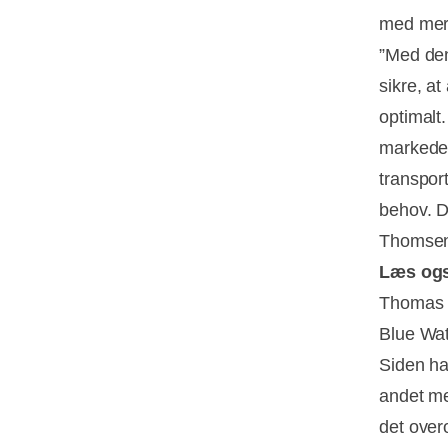
med mer
”Med den
sikre, at
optimalt
markeder
transport
behov. D
Thomse
Læs og
Thomas B
Blue Wat
Siden ha
andet me
det over