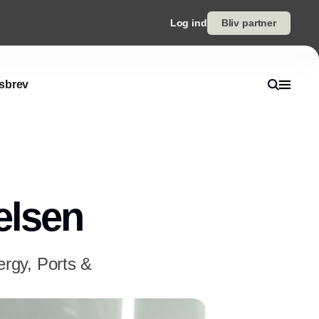
Log ind
Bliv partner
sbrev
elsen
rgy, Ports &