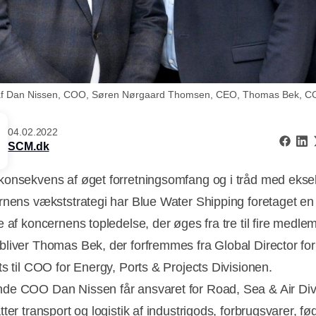
u af Dan Nissen, COO, Søren Nørgaard Thomsen, CEO, Thomas Bek, C
04.02.2022
SCM.dk
onsekvens af øget forretningsomfang og i tråd med ekse
rnens vækststrategi har Blue Water Shipping foretaget en
e af koncernens topledelse, der øges fra tre til fire medle
liver Thomas Bek, der forfremmes fra Global Director fo
ts til COO for Energy, Ports & Projects Divisionen.
e COO Dan Nissen får ansvaret for Road, Sea & Air Div
ter transport og logistik af industrigods, forbrugsvarer, f