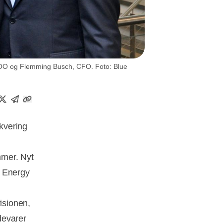
OO og Flemming Busch, CFO. Foto: Blue
kvering
mmer. Nyt
r Energy
isionen,
ødevarer