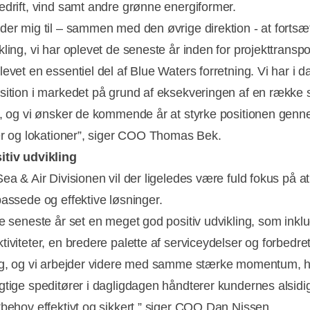
edrift, vind samt andre grønne energiformer.
der mig til – sammen med den øvrige direktion - at forts
ling, vi har oplevet de seneste år inden for projekttranspo
evet en essentiel del af Blue Waters forretning. Vi har i d
sition i markedet på grund af eksekveringen af en række 
r, og vi ønsker de kommende år at styrke positionen gen
ter og lokationer”, siger COO Thomas Bek.
tiv udvikling
ea & Air Divisionen vil der ligeledes være fuld fokus på at
passede og effektive løsninger.
de seneste år set en meget god positiv udvikling, som inkl
iviteter, en bredere palette af serviceydelser og forbedre
ng, og vi arbejder videre med samme stærke momentum, 
gtige speditører i dagligdagen håndterer kundernes alsidi
tbehov effektivt og sikkert,” siger COO Dan Nissen.