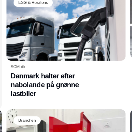
vigtigste udviklinger, som vil præge lager- og
ESG & Resiliens
logistikbranchen i de kommende år.
SCM.dk
Danmark halter efter
nabolande på grønne
lastbiler
Branchen