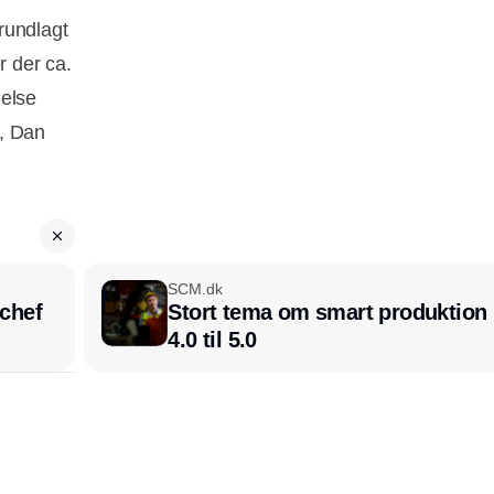
rundlagt
r der ca.
delse
, Dan
SCM.dk
chef
Stort tema om smart produktion i
4.0 til 5.0