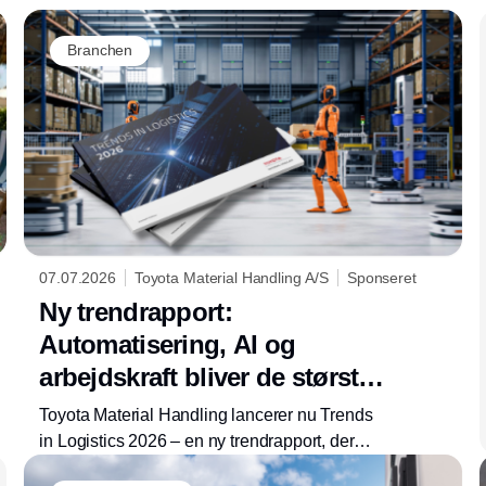
Branchen
07.07.2026
Toyota Material Handling A/S
Sponseret
Ny trendrapport:
Automatisering, AI og
arbejdskraft bliver de største
dagsordener i
Toyota Material Handling lancerer nu Trends
logistikbranchen
in Logistics 2026 – en ny trendrapport, der
giver virksomheder et overblik over de