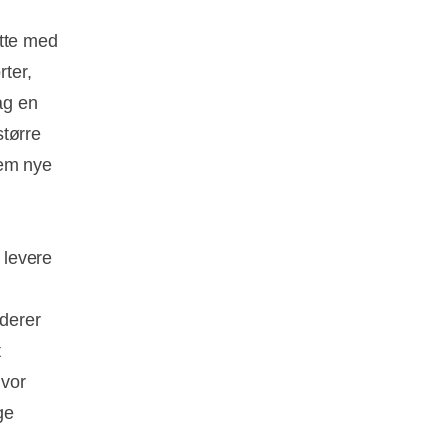
ætte med
rter,
ag en
større
nem nye
 levere
uderer
t
hvor
ge