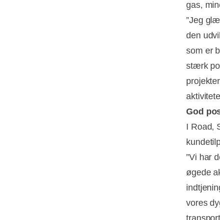
gas, min
”Jeg glæ
den udvik
som er bl
stærk po
projekte
aktivite
God posi
I Road, S
kundetil
”Vi har 
øgede akt
indtjeni
vores dy
transpor