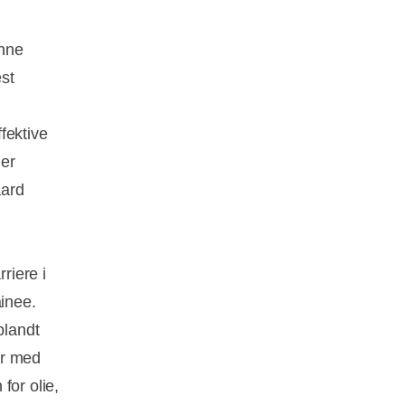
unne
est
fektive
der
aard
riere i
ainee.
blandt
år med
for olie,