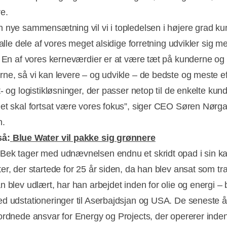
e.
 nye sammensætning vil vi i topledelsen i højere grad k
 alle dele af vores meget alsidige forretning udvikler sig m
. En af vores kerneværdier er at være tæt på kunderne og
Annonce
ne, så vi kan levere – og udvikle – de bedste og meste ef
- og logistikløsninger, der passer netop til de enkelte kun
et skal fortsat være vores fokus”, siger CEO Søren Nørg
n.
så:
Blue Water vil pakke sig grønnere
ek tager med udnævnelsen endnu et skridt opad i sin kar
er, der startede for 25 år siden, da han blev ansat som tr
n blev udlært, har han arbejdet inden for olie og energi – 
d udstationeringer til Aserbajdsjan og USA. De seneste 
ordnede ansvar for Energy og Projects, der opererer inden 