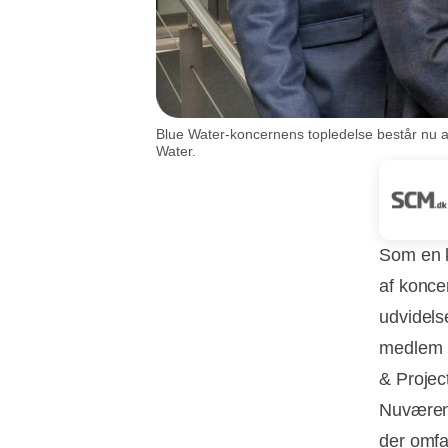
Blue Water-koncernens topledelse består n
Water.
Som en k
af konce
udvidels
medlem b
& Projec
Nuværend
der omfat