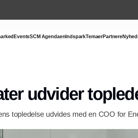
arked
Events
SCM Agendaen
Indspark
Temaer
Partnere
Nyhed
Annonce
ter udvider topled
ens topledelse udvides med en COO for Ene