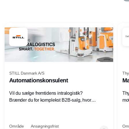
Annonce
STILL Danmark A/S
Thy
Automationskonsulent
Ma
Vil du sælge fremtidens intralogistik?
Thy
Brænder du for komplekst B2B-salg, hvor
mot
teknik, forretning og relationer mødes?
vel
Motiveres du af at designe løsninger – ikke
opg
blot sælge produkter? Vil du arbejde med
Thy
Område
Ansøgningsfrist
Om
AGV/AMR, automation og
hel