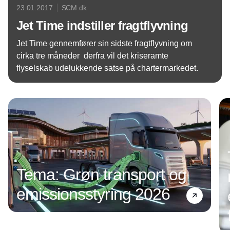
23.01.2017
SCM.dk
Jet Time indstiller fragtflyvning
Jet Time gennemfører sin sidste fragtflyvning om
cirka tre måneder  derfra vil det kriseramte
flyselskab udelukkende satse på chartermarkedet.
Annonce
Tema: Grøn transport og
emissionsstyring 2026