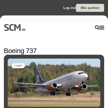
Log ind
Bliv partner
Annonce
Boeing 737
Lager