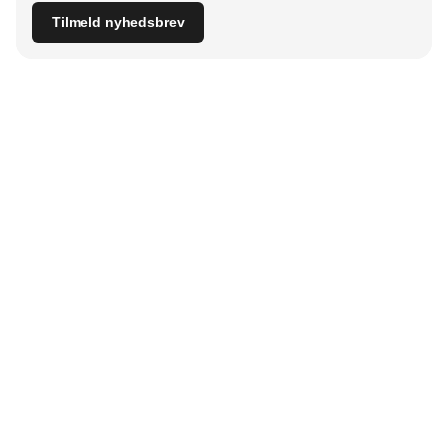
Tilmeld nyhedsbrev
Udgiver
Horisont Gruppen a/s
Strandlodsvej 44
2300 København S
Telefon:
53506060
www.horisontgruppen.dk
Indhold
Digital & tech
Produktion
Jobmarked
Distribution
Sourcing
Partnere
Lager
Strategi & ledelse
RSS-feed