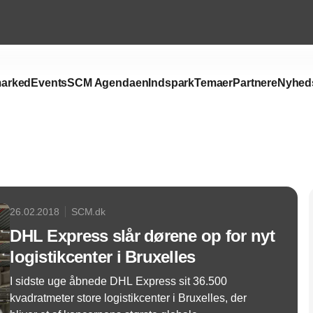
arked
Events
SCM Agendaen
Indspark
Temaer
Partnere
Nyhed
Annonce
26.02.2018
SCM.dk
DHL Express slår dørene op for nyt
logistikcenter i Bruxelles
I sidste uge åbnede DHL Express sit 36.500
kvadratmeter store logistikcenter i Bruxelles, der