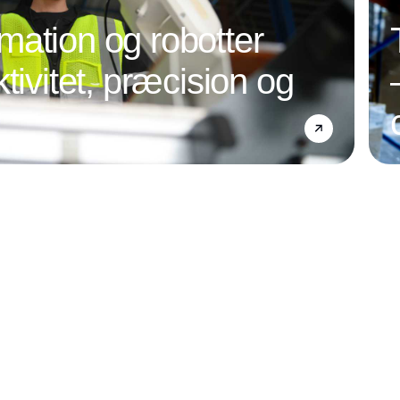
ation og robotter
tivitet, præcision og