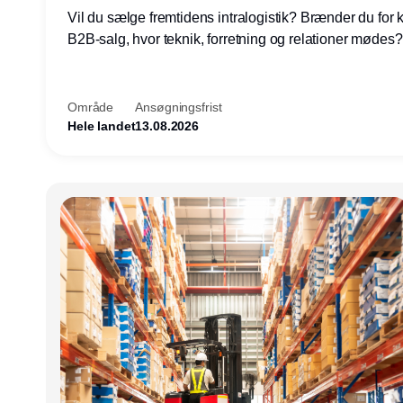
Vil du sælge fremtidens intralogistik? Brænder du for
B2B-salg, hvor teknik, forretning og relationer mødes
du af at designe løsninger – ikke blot sælge produkter
arbejde med AGV/AMR, automation og systemintegrat
nogle af Danmarks mest spændende produktions- og
Område
Ansøgningsfrist
logistikvirksomheder?
Hele landet
13.08.2026