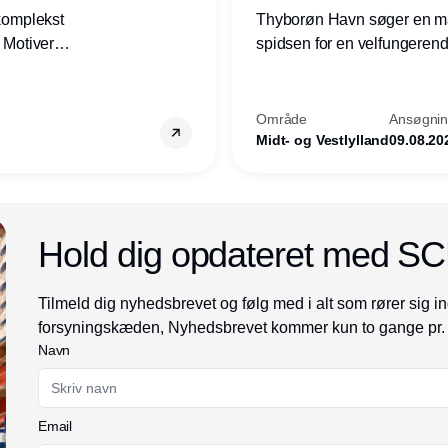
 komplekst
Thyborøn Havn søger en mari
? Motiveres
spidsen for en velfungerende
? Vil du
opgave for havnens virkso
ion hos
Kommune - og for hele Nord
Område
Ansøgning
Midt- og Vestlylland
09.08.20
Annonce
Hold dig opdateret med S
Tilmeld dig nyhedsbrevet og følg med i alt som rører sig in
forsyningskæden, Nyhedsbrevet kommer kun to gange pr.
Navn
Email