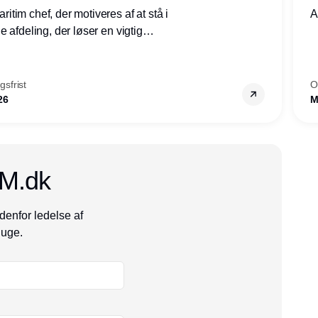
tim chef, der motiveres af at stå i
A
 afdeling, der løser en vigtig
mheder, Thyborøn by, Lemvig
vestjylland.
sfrist
O
26
M
CM.dk
denfor ledelse af
 uge.