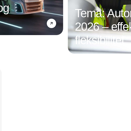
og
Tema: Autom
2026 – effek
fleksibilitet
Annonce