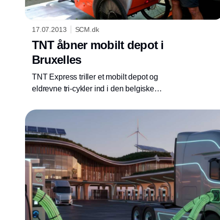
17.07.2013
SCM.dk
TNT åbner mobilt depot i
Bruxelles
TNT Express triller et mobilt depot og
eldrevne tri-cykler ind i den belgiske
hovedstad. Målet er at løfte effektivitet og
service på leveringer i Bruxelles bymidte og
samtidig reducere CO2udledningen.