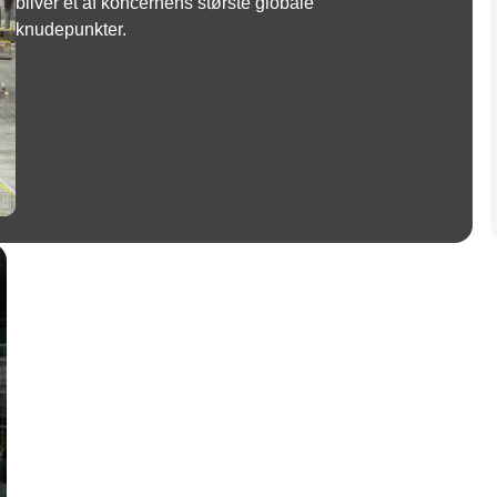
bliver et af koncernens største globale
knudepunkter.