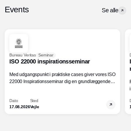
Events
Se alle
Bureau Veritas
Seminar
ISO 22000 inspirationsseminar
Med udgangspunkt i praktiske cases giver vores ISO
22000 Inspirationsseminar dig en grundlæggende
forståelse for fortolkning af ISO 22000 standardens
kravelementer og opbygning samt
Dato
Sted
fødevarestandardens integration med andre
17.08.2026
Vejle
standarder.