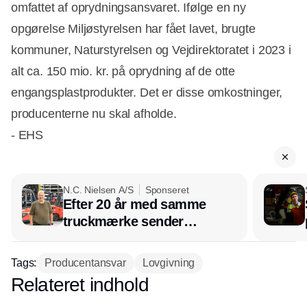
omfattet af oprydningsansvaret. Ifølge en ny
opgørelse Miljøstyrelsen har fået lavet, brugte
kommuner, Naturstyrelsen og Vejdirektoratet i 2023 i
alt ca. 150 mio. kr. på oprydning af de otte
engangsplastprodukter. Det er disse omkostninger,
producenterne nu skal afholde.
- EHS
N.C. Nielsen A/S
Sponseret
Efter 20 år med samme
truckmærke sender
lagerchef stafetten videre
hos INOX
Tags:
Producentansvar
Lovgivning
Relateret indhold
Annonce