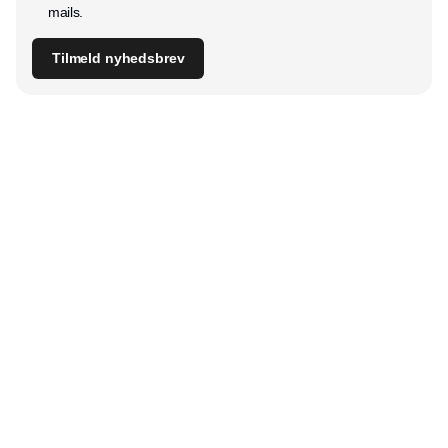
mails.
Tilmeld nyhedsbrev
Udgiver
Horisont Gruppen a/s
Strandlodsvej 44
2300 København S
Telefon:
53506060
www.horisontgruppen.dk
Indhold
Digital & tech
Produktion
Jobmarked
Distribution
Sourcing
Partnere