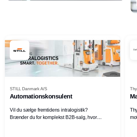
Annonce
STILL Danmark A/S
Thy
Automationskonsulent
Ma
Vil du sælge fremtidens intralogistik?
Thy
Brænder du for komplekst B2B-salg, hvor
mot
teknik, forretning og relationer mødes?
vel
Motiveres du af at designe løsninger – ikke
opg