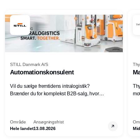
Annonce
STILL Danmark A/S
Thy
Automationskonsulent
Ma
Vil du sælge fremtidens intralogistik?
Thy
Brænder du for komplekst B2B-salg, hvor
mot
teknik, forretning og relationer mødes?
vel
Motiveres du af at designe løsninger – ikke
opg
blot sælge produkter? Vil du arbejde med
Thy
Område
Ansøgningsfrist
Om
AGV/AMR, automation og
hel
Hele landet
13.08.2026
Mid
systemintegration hos nogle af Danmarks
mest spændende produktions- og