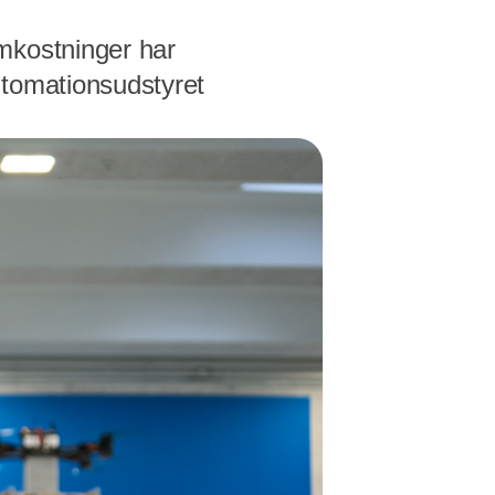
mkostninger har
utomationsudstyret