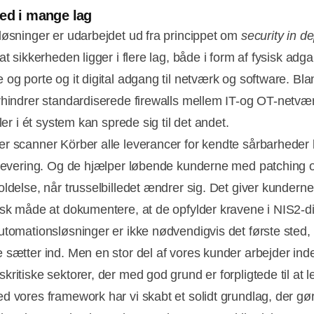
ed i mange lag
løsninger er udarbejdet ud fra princippet om
security in d
at sikkerheden ligger i flere lag, både i form af fysisk adgan
 og porte og it digital adgang til netværk og software. Bla
rhindrer standardiserede firewalls mellem IT-og OT-netværk
sler i ét system kan sprede sig til det andet.
r scanner Körber alle leverancer for kendte sårbarheder 
 levering. Og de hjælper løbende kunderne med patching 
oldelse, når trusselbilledet ændrer sig. Det giver kunder
isk måde at dokumentere, at de opfylder kravene i NIS2-dir
utomationsløsninger er ikke nødvendigvis det første sted,
 sætter ind. Men en stor del af vores kunder arbejder inde
ritiske sektorer, der med god grund er forpligtede til at le
d vores framework har vi skabt et solidt grundlag, der gør