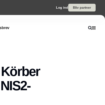
Log ind
Bliv partner
sbrev
: Körber
 NIS2-