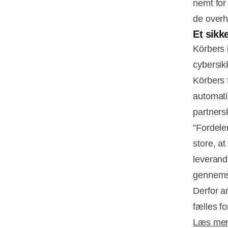
nemt for
de overho
Et sikk
Körbers 
cybersik
Körbers 
automati
partners
”Fordele
store, at
leverand
gennemsk
Derfor a
fælles fo
Læs mer