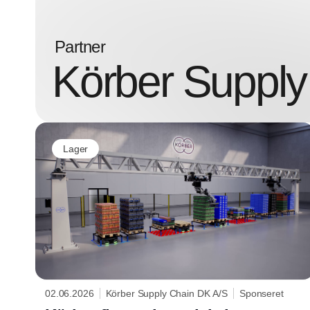
Partner
Körber Supply
Lager
02.06.2026
Körber Supply Chain DK A/S
Sponseret