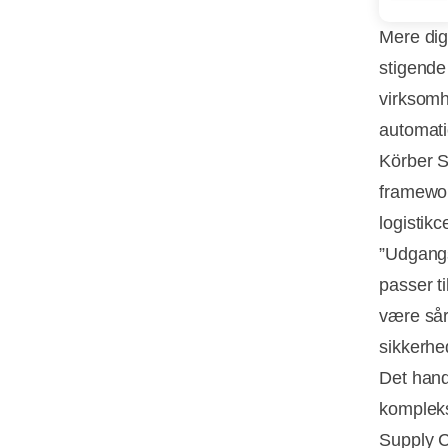
Mere dig
stigende
virksomh
automati
Körber S
framewor
logistik
”Udgangs
passer t
være sår
sikkerhe
Det hand
kompleks
Supply C