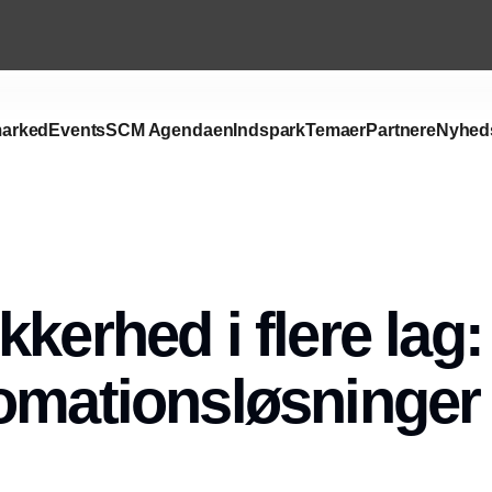
arked
Events
SCM Agendaen
Indspark
Temaer
Partnere
Nyhed
kkerhed i flere lag
omationsløsninger