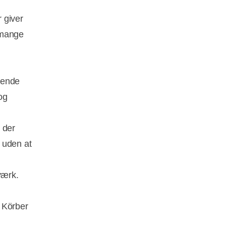
 giver
 mange
tende
og
 der
 uden at
værk.
 Körber