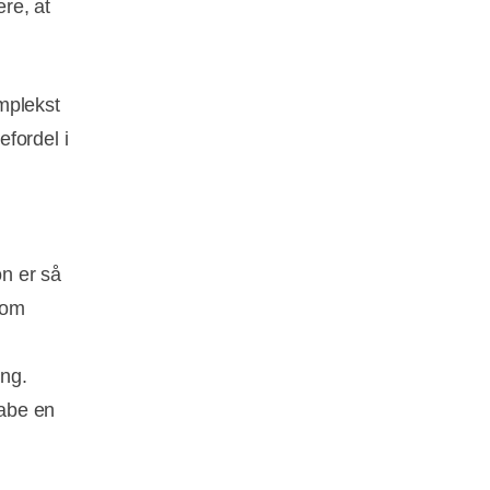
re, at
mplekst
fordel i
on er så
Som
ing.
kabe en