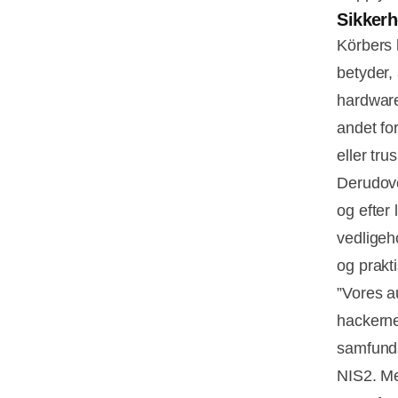
Sikkerh
Körbers 
betyder, 
hardware
andet fo
eller tru
Derudove
og efter
vedligeh
og prakt
”Vores a
hackerne
samfundsk
NIS2. Me