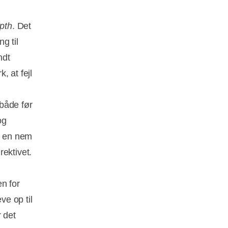
epth
. Det
g til
ndt
, at fejl
både før
og
ne en nem
ektivet.
n for
ve op til
 det