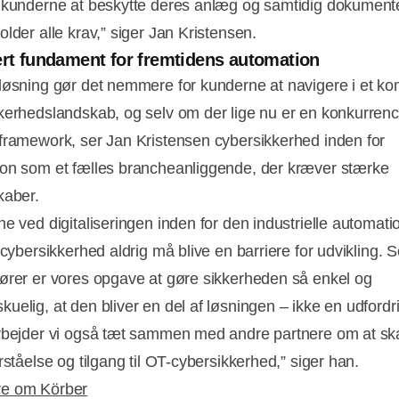
 kunderne at beskytte deres anlæg og samtidig dokumente
lder alle krav,” siger Jan Kristensen.
ert fundament for fremtidens automation
løsning gør det nemmere for kunderne at navigere i et ko
kerhedslandskab, og selv om der lige nu er en konkurrence
framework, ser Jan Kristensen cybersikkerhed inden for
on som et fælles brancheanliggende, der kræver stærke
kaber.
ne ved digitaliseringen inden for den industrielle automati
 cybersikkerhed aldrig må blive en barriere for udvikling. 
ører er vores opgave at gøre sikkerheden så enkel og
uelig, at den bliver en del af løsningen – ikke en udfordr
rbejder vi også tæt sammen med andre partnere om at s
rståelse og tilgang til OT-cybersikkerhed,” siger han.
e om Körber