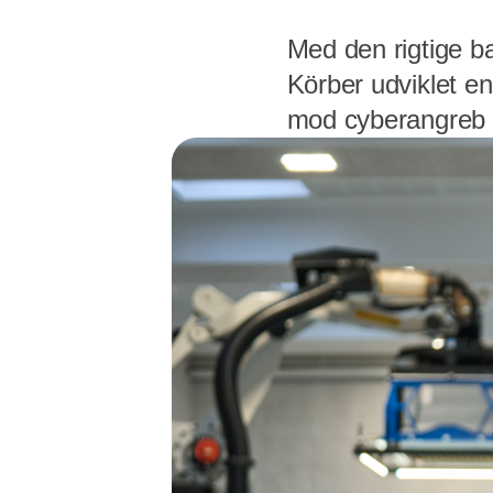
Med den rigtige b
Körber udviklet e
mod cyberangreb o