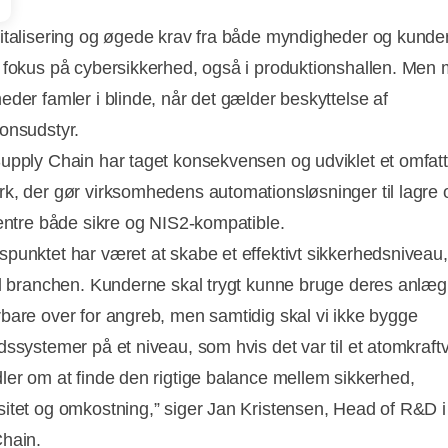
italisering og øgede krav fra både myndigheder og kunder
 fokus på cybersikkerhed, også i produktionshallen. Men
eder famler i blinde, når det gælder beskyttelse af
onsudstyr.
upply Chain har taget konsekvensen og udviklet et omfat
k, der gør virksomhedens automationsløsninger til lagre 
centre både sikre og NIS2-kompatible.
punktet har været at skabe et effektivt sikkerhedsniveau,
il branchen. Kunderne skal trygt kunne bruge deres anlæg
bare over for angreb, men samtidig skal vi ikke bygge
dssystemer på et niveau, som hvis det var til et atomkraft
ler om at finde den rigtige balance mellem sikkerhed,
itet og omkostning,” siger Jan Kristensen, Head of R&D i
hain.