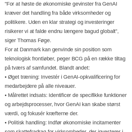
"For at høste de økonomiske gevinster fra GenAI
kræver det handling fra både virksomheder og
politikere. Uden en klar strategi og investeringer
risikerer vi at falde endnu længere bagud globalt”,
siger Thomas Føge.
For at Danmark kan genvinde sin position som
teknologisk frontløber, peger BCG på en række tiltag
på tværs af samfundet. Blandt andet:
• Øget træning: Investér i GenAI-opkvalificering for
medarbejdere på alle niveauer.
• Målrettet indsats: Identificer de specifikke funktioner
og arbejdsprocesser, hvor GenAI kan skabe størst
værdi, og fokusér kræfterne der.
• Politisk handling: Indfør økonomiske incitamenter
som skattefradrag for virksomheder, der investerer i