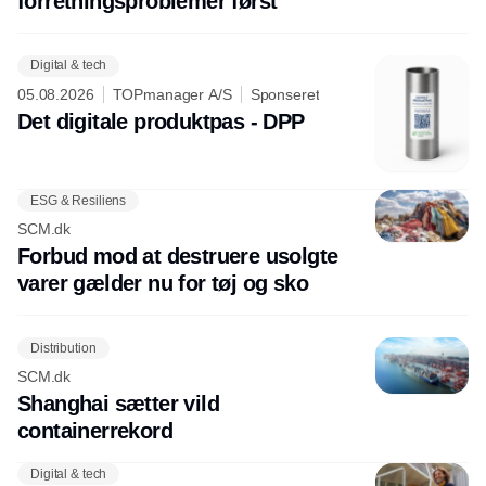
forretningsproblemer først
planlægning, transporteffektivitet og
omkostningsniveauer.
Digital & tech
05.08.2026
TOPmanager A/S
Sponseret
Det digitale produktpas - DPP
ESG & Resiliens
SCM.dk
Forbud mod at destruere usolgte
varer gælder nu for tøj og sko
Distribution
SCM.dk
Shanghai sætter vild
containerrekord
Digital & tech