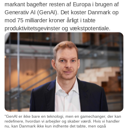
markant bagefter resten af Europa i brugen af
Generativ AI (GenAI). Det koster Danmark op
mod 75 milliarder kroner årligt i tabte
produktivitetsgevinster og vækstpotentiale.
"GenAI er ikke bare en teknologi, men en gamechanger, der kan
redefinere, hvordan vi arbejder og skaber værdi. Hvis vi handler
nu, kan Danmark ikke kun indhente det tabte, men også