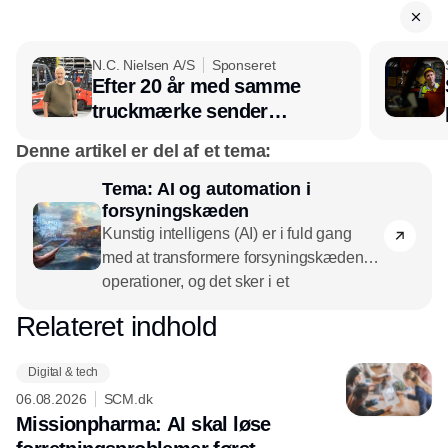
N.C. Nielsen A/S
Sponseret
Efter 20 år med samme
truckmærke sender
lagerchef stafetten videre
Denne artikel er del af et tema:
hos INOX
Tema: AI og automation i
forsyningskæden
Kunstig intelligens (AI) er i fuld gang
med at transformere forsyningskædens
operationer, og det sker i et
hæsblæsende tempo. Fra maskinlæring
Relateret indhold
Annonce
til neurale netværk og robotteknologi gør
AI det muligt at forbedre sourcing,
Digital & tech
lagerstyring, efterspørgselsprognoser,
06.08.2026
SCM.dk
lageroptimering,
Missionpharma: AI skal løse
genopfyldningsstrategier, logistisk