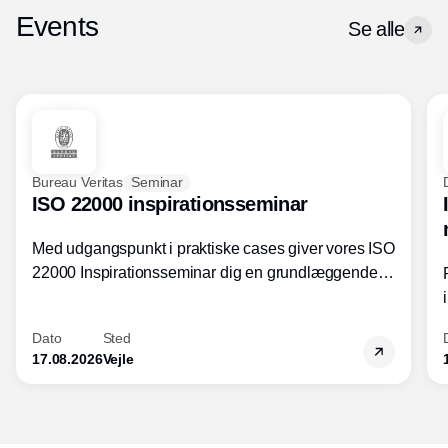
Events
Se alle
Bureau Veritas
Seminar
ISO 22000 inspirationsseminar
Med udgangspunkt i praktiske cases giver vores ISO
22000 Inspirationsseminar dig en grundlæggende
forståelse for fortolkning af ISO 22000 standardens
kravelementer og opbygning samt
Dato
Sted
fødevarestandardens integration med andre
17.08.2026
Vejle
standarder.