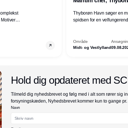
Maritim chef, Thybo
 komplekst
Thyborøn Havn søger en mari
? Motiveres
spidsen for en velfungerende
? Vil du
opgave for havnens virkso
ion hos
Kommune - og for hele Nord
Område
Ansøgning
Midt- og Vestlylland
09.08.20
Annonce
Hold dig opdateret med S
Tilmeld dig nyhedsbrevet og følg med i alt som rører sig in
forsyningskæden, Nyhedsbrevet kommer kun to gange pr.
Navn