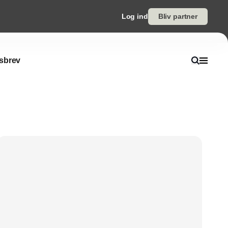
Log ind
Bliv partner
sbrev