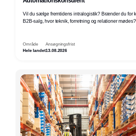
Automationskonsulent
Vil du sælge fremtidens intralogistik? Brænder du for
B2B-salg, hvor teknik, forretning og relationer mødes
du af at designe løsninger – ikke blot sælge produkter
arbejde med AGV/AMR, automation og systemintegrat
nogle af Danmarks mest spændende produktions- og
Område
Ansøgningsfrist
logistikvirksomheder?
Hele landet
13.08.2026