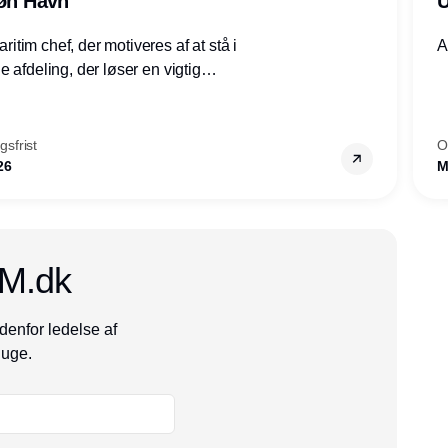
røn Havn
U
tim chef, der motiveres af at stå i
A
 afdeling, der løser en vigtig
mheder, Thyborøn by, Lemvig
vestjylland.
sfrist
O
26
M
CM.dk
denfor ledelse af
 uge.