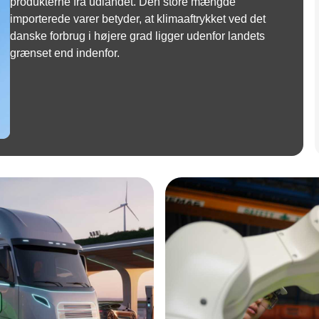
produkterne fra udlandet. Den store mængde
importerede varer betyder, at klimaaftrykket ved det
danske forbrug i højere grad ligger udenfor landets
grænset end indenfor.
Annonce