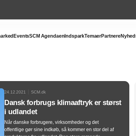
arked
Events
SCM Agendaen
Indspark
Temaer
Partnere
Nyhed
Annonce
24.12.2021
SCM.dk
Dansk forbrugs klimaaftryk er størst
i udlandet
Når danske forbrugere, virksomheder og det
offentlige gør sine indkøb, så kommer en stor del af