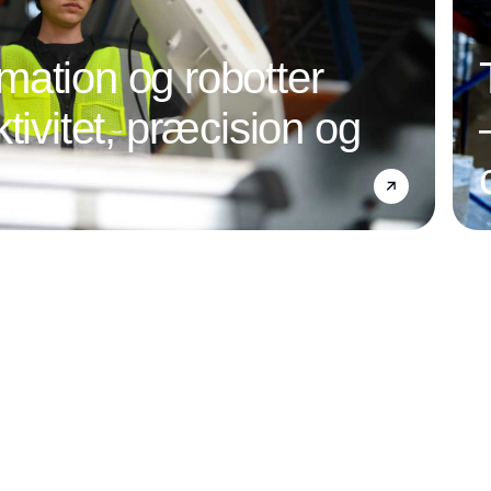
ation og robotter
tivitet, præcision og