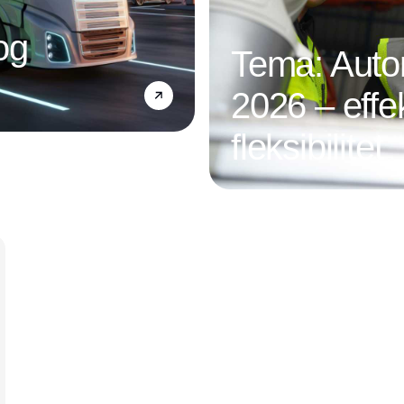
og
Tema: Autom
2026 – effek
fleksibilitet
Annonce