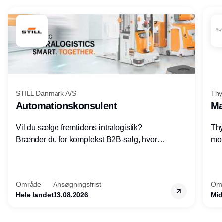
STILL Danmark A/S
Thy
Automationskonsulent
Ma
Vil du sælge fremtidens intralogistik?
Thy
Brænder du for komplekst B2B-salg, hvor
mot
teknik, forretning og relationer mødes?
vel
Motiveres du af at designe løsninger – ikke
opg
blot sælge produkter? Vil du arbejde med
Thy
Område
Ansøgningsfrist
Om
AGV/AMR, automation og
hel
Hele landet
13.08.2026
Mid
systemintegration hos nogle af Danmarks
mest spændende produktions- og