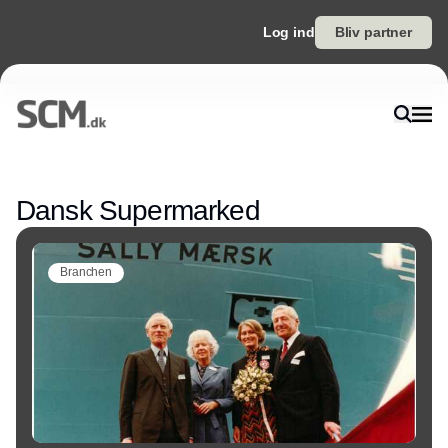
Log ind
Bliv partner
Annonce
Dansk Supermarked
Branchen