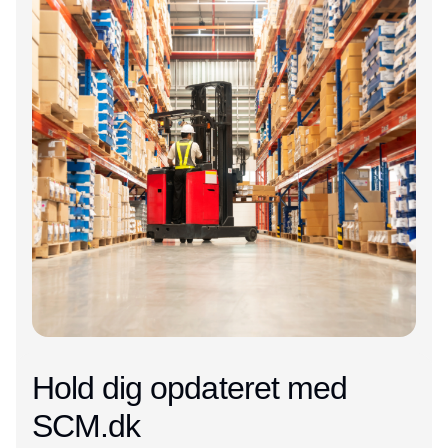
Hold dig opdateret med
SCM.dk