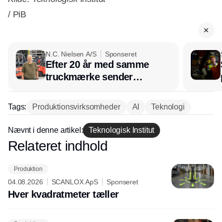
/ PiB
N.C. Nielsen A/S
Sponseret
Efter 20 år med samme
truckmærke sender
lagerchef stafetten videre
hos INOX
Tags:
Produktionsvirksomheder
AI
Teknologi
Nævnt i denne artikel:
Teknologisk Institut
Relateret indhold
Annonce
Produktion
04.08.2026
SCANLOX ApS
Sponseret
Hver kvadratmeter tæller