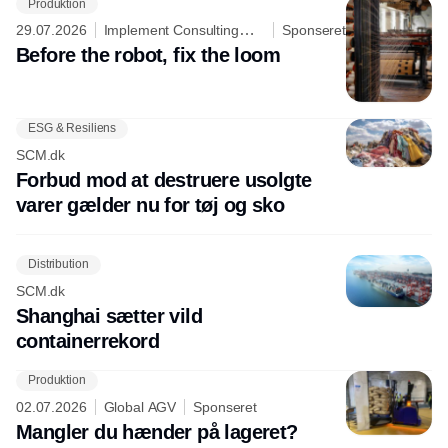
Produktion
29.07.2026
Implement Consulting
Sponseret
Group
Before the robot, fix the loom
ESG & Resiliens
SCM.dk
Forbud mod at destruere usolgte
varer gælder nu for tøj og sko
Distribution
SCM.dk
Shanghai sætter vild
containerrekord
Produktion
02.07.2026
Global AGV
Sponseret
Mangler du hænder på lageret?