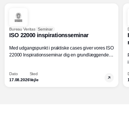
Bureau Veritas
Seminar
ISO 22000 inspirationsseminar
Med udgangspunkt i praktiske cases giver vores ISO
22000 Inspirationsseminar dig en grundlæggende
forståelse for fortolkning af ISO 22000 standardens
kravelementer og opbygning samt
Dato
Sted
fødevarestandardens integration med andre
17.08.2026
Vejle
standarder.