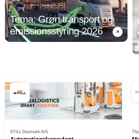
Tema: Grøn transport og
emissionsstyring 2026
Annonce
STILL Danmark A/S
Thy