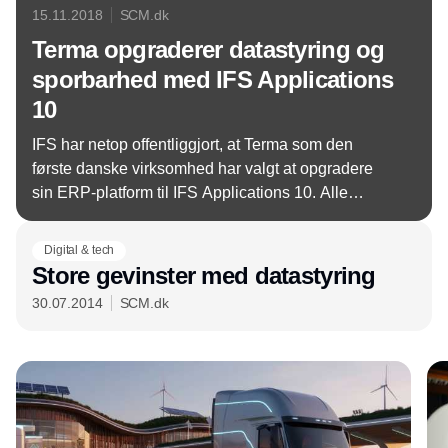
15.11.2018
SCM.dk
Terma opgraderer datastyring og
sporbarhed med IFS Applications
10
IFS har netop offentliggjort, at Terma som den
første danske virksomhed har valgt at opgradere
sin ERP-platform til IFS Applications 10. Alle
virksomhedens 1.600 medarbejdere i Europa,
USA, Sydøstasien og Mellemøsten omfattes af den
Digital & tech
nye løsning.
Store gevinster med datastyring
30.07.2014
SCM.dk
Annonce