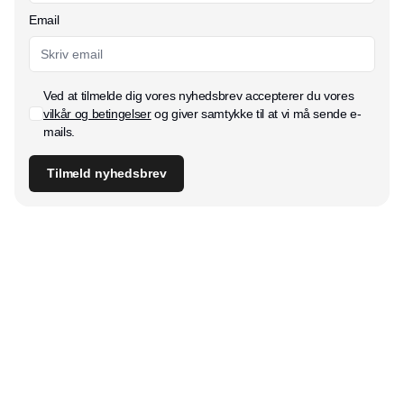
Email
Ved at tilmelde dig vores nyhedsbrev accepterer du vores
vilkår og betingelser
og giver samtykke til at vi må sende e-
mails.
Tilmeld nyhedsbrev
Udgiver
Horisont Gruppen a/s
Strandlodsvej 44
2300 København S
Telefon:
53506060