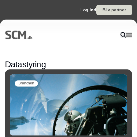
Log ind
Bliv partner
Annonce
Datastyring
Branchen