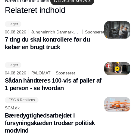
Nævnt i denne artikel:
DB Schenker A/S
den teknologiske udvikling, mangel på
Relateret indhold
Annonce
arbejdskraft, den grønne omstilling og
den stigende geopolitiske og
Lager
sikkerhedsmæssige situation i post-
06.08.2026
Jungheinrich Danmark
Sponseret
covid19-verdenen. Talrige
A/S
7 ting du skal kontrollere før du
undersøgelser og markedsrapporter
køber en brugt truck
dokumenterer, at virksomhederne
investerer på livet løs i automatiserede
og digitale løsninger for at øge
Lager
effektivitet, fleksibilitet og kvalitet på
04.08.2026
PALOMAT
Sponseret
lageret. Dyk ned i temaet og bliv klogere
Sådan håndteres 100-vis af paller af
på udviklingen.
1 person - se hvordan
ESG & Resiliens
SCM.dk
Bæredygtighedsarbejdet i
forsyningskæden trodser politisk
modvind