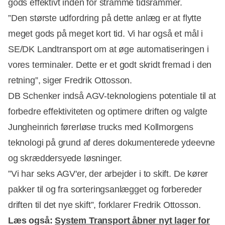
gods effektivt inden for stramme tidsrammer.
”Den største udfordring på dette anlæg er at flytte
meget gods på meget kort tid. Vi har også et mål i
SE/DK Landtransport om at øge automatiseringen i
Annonce
vores terminaler. Dette er et godt skridt fremad i den
retning”, siger Fredrik Ottosson.
DB Schenker indså AGV-teknologiens potentiale til at
forbedre effektiviteten og optimere driften og valgte
Jungheinrich førerløse trucks med Kollmorgens
teknologi på grund af deres dokumenterede ydeevne
og skræddersyede løsninger.
”Vi har seks AGV'er, der arbejder i to skift. De kører
pakker til og fra sorteringsanlægget og forbereder
driften til det nye skift”, forklarer Fredrik Ottosson.
Læs også:
System Transport åbner nyt lager for