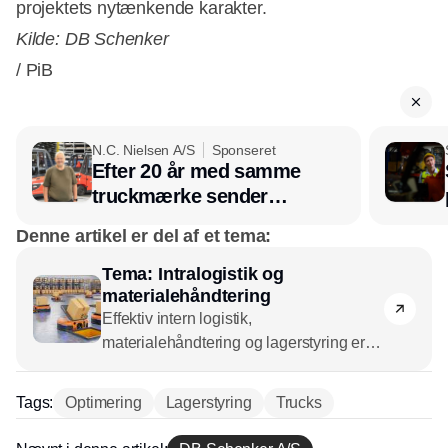
projektets nytænkende karakter.
Kilde: DB Schenker
/ PiB
N.C. Nielsen A/S
Sponseret
Efter 20 år med samme
truckmærke sender
lagerchef stafetten videre
Denne artikel er del af et tema:
hos INOX
Tema: Intralogistik og
materialehåndtering
Effektiv intern logistik,
materialehåndtering og lagerstyring er
afgørende for enhver virksomhed, der
ønsker at opretholde en
Tags:
Optimering
Lagerstyring
Trucks
konkurrencefordel i dagens marked. Og
området er i rivende udvikling – drevet af