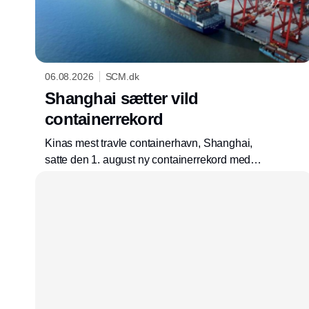
06.08.2026
SCM.dk
Shanghai sætter vild
containerrekord
Kinas mest travle containerhavn, Shanghai,
satte den 1. august ny containerrekord med
203.881 containere over kaj på en enkelt dag.
Til sammenligning blev der i hele 2025 løftet
843.665 contaninere over kaj i Aarhus Havn,
der er Danmarks største containerhavn.