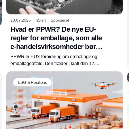
28.07.2026
nShift
Sponseret
Hvad er PPWR? De nye EU-
regler for emballage, som alle
e-handelsvirksomheder bør
kende før august 2026
PPWR er EU's forordning om emballage og
emballageaffald. Den træder i kraft den 12.
august 2026 og dækker alle virksomheder, der
bringer emballage på EU-markedet, hvilket
ESG & Resiliens
betyder æsken, hulrummet og etiketten på
hver pakke, du sender.