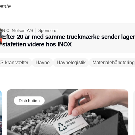
emte
Annonce
N.C. Nielsen A/S
Sponseret
Efter 20 år med samme truckmærke sender lager
stafetten videre hos INOX
S-kran vælter
Havne
Havnelogistik
Materialehåndtering
Annonce
Distribution