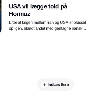
USA vil lægge told på
Hormuz
Efter at krigen mellem Iran og USA er blusset
op igen, blandt andet med gentagne iranske
angreb på den civile skibstrafik i
Hormuzstrædet, har den amerikanske
præsident Donald Trump besluttet, at USA fra
tirsdag aften klokken 22 vil sikre skibstrafikken
gennem strædet, mod at passerende skibe
betaler en klækkelig afgift til amerikanerne.
Indlæs flere