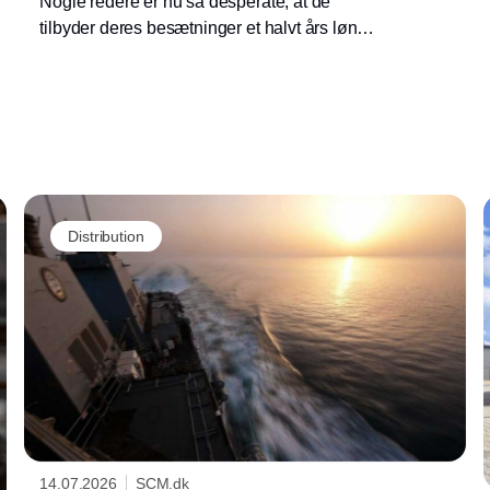
Nogle redere er nu så desperate, at de
tilbyder deres besætninger et halvt års løn
oveni, hvis de er parate til at passere
Hormuzstrædet, hente olie i Saudi-Arabien
eller Irak, for derefter at losse olien i
Omanbugten.
Distribution
14.07.2026
SCM.dk