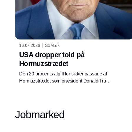
16.07.2026
SCM.dk
USA dropper told på
Hormuzstrædet
Den 20 procents afgift for sikker passage af
Hormuzstrædet som præsident Donald Trump
annoncerede mandag, overlevede mindre
end et døgn, inden Trump selv lagde den i
graven igen. Amerikanernes zig-zag kurs i
Mellemøsten fortsætter.
Jobmarked