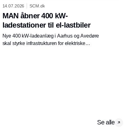
14.07.2026
SCM.dk
MAN åbner 400 kW-
ladestationer til el-lastbiler
Nye 400 kW-ladeanlæg i Aarhus og Avedøre
skal styrke infrastrukturen for elektriske
lastbiler og gøre det lettere for
transportvirksomheder at elektrificere deres
flåder.
Se alle