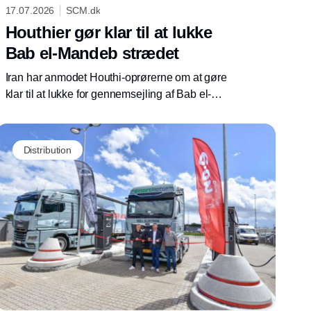
17.07.2026
SCM.dk
Houthier gør klar til at lukke
Bab el-Mandeb strædet
Iran har anmodet Houthi-oprørerne om at gøre
klar til at lukke for gennemsejling af Bab el-
Mandeb strædet, og dermed for sejlads
gennem Det Røde Hav. Ordren til at lukke
strædet vil ifølge anonyme kilder tæt på det
Distribution
iranske styre blive givet, hvis USA angriber
den iranske energiforsyning.