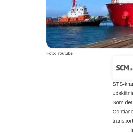
Foto: Youtube
STS-kran
udskiftni
Som det 
Contiane
transpor
I