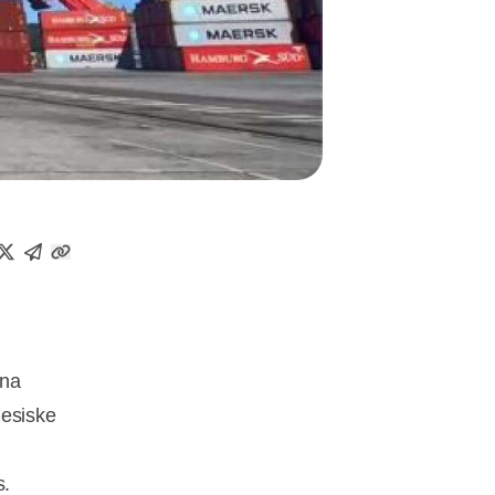
ina
nesiske
s.