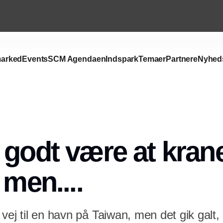
arked
Events
SCM Agendaen
Indspark
Temaer
Partnere
Nyhed
Annonce
 godt være at kran
 men....
vej til en havn på Taiwan, men det gik galt,