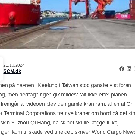
21.10.2024
SCM.dk
en på havnen i Keelung i Taiwan stod ganske vist foran
ng, men nedtagningen gik mildest talt ikke efter planen.
fremgår af videoen blev den gamle kran ramt af en af Ch
r Terminal Corporations tre nye kraner om bord på det ki
tskib Yuzhou Qi Hang, da skibet skulle lægge til kaj.
ngen kom til skade ved uheldet, skriver World Cargo New