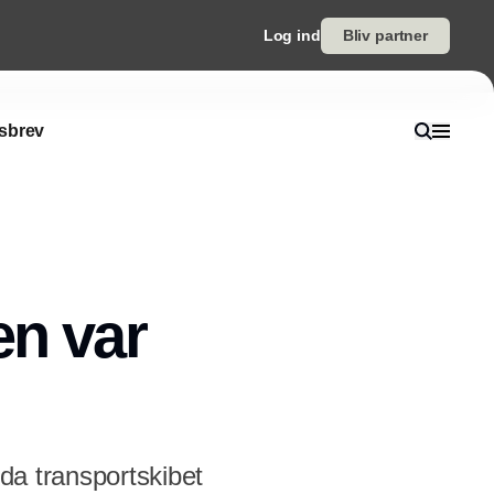
Log ind
Bliv partner
sbrev
en var
 da transportskibet