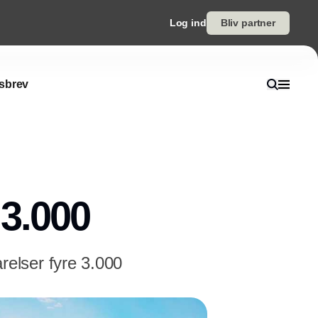
Log ind
Bliv partner
sbrev
3.000
elser fyre 3.000