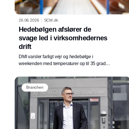
26.06.2026
SCM.dk
Hedebølgen afslører de
svage led i virksomhedernes
drift
DMI varsler farligt vejr og hedebølge i
weekenden med temperaturer op til 35 grader.
Ifølge rådgivningsvirksomheden Proxima bør
virksomheder bruge varslet til at gennemgå,
hvor varmen kan ramme medarbejdere,
Branchen
bygninger, leverandører og kølekæder.