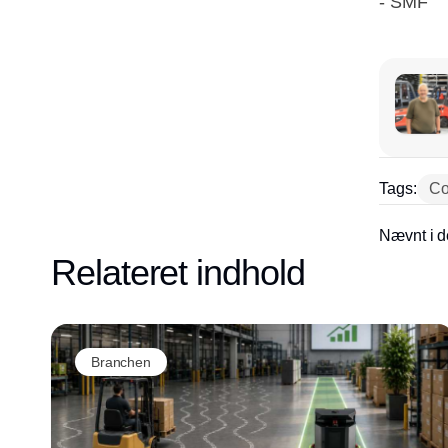
- SMF
Tags:
Co
Nævnt i d
Relateret indhold
Branchen