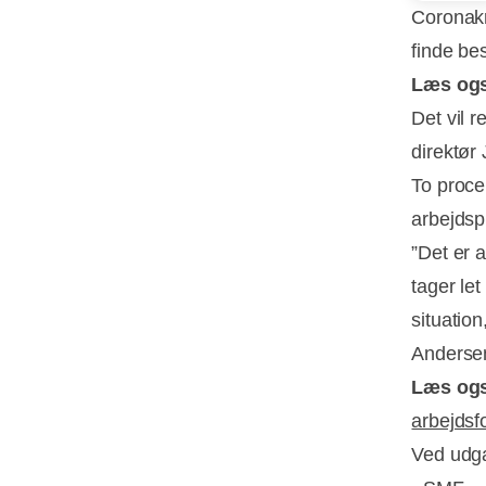
Coronakr
finde be
Læs og
Det vil 
direktør
To procen
arbejdsp
”Det er a
tager let
situation
Andersen
Læs og
arbejdsf
Ved udga