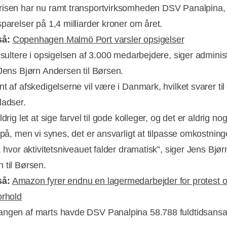
isen har nu ramt transportvirksomheden DSV Panalpina, 
sparelser på 1,4 milliarder kroner om året.
så:
Copenhagen Malmö Port varsler opsigelser
resultere i opsigelsen af 3.000 medarbejdere, siger admini
 Jens Bjørn Andersen til Børsen.
t af afskedigelserne vil være i Danmark, hvilket svarer til
Annonce
ladser.
ldrig let at sige farvel til gode kolleger, og det er aldrig nog
 på, men vi synes, det er ansvarligt at tilpasse omkostning
, hvor aktivitetsniveauet falder dramatisk”, siger Jens Bjør
 til Børsen.
så:
Amazon fyrer endnu en lagermedarbejder for protest 
orhold
ngen af marts havde DSV Panalpina 58.788 fuldtidsansat