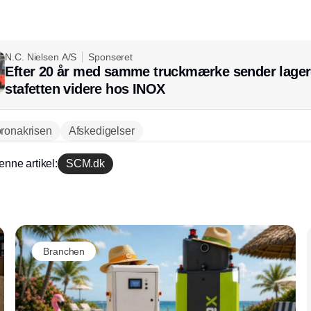
N.C. Nielsen A/S
Sponseret
Efter 20 år med samme truckmærke sender lager
stafetten videre hos INOX
ronakrisen
Afskedigelser
enne artikel:
SCM.dk
Annonce
Branchen