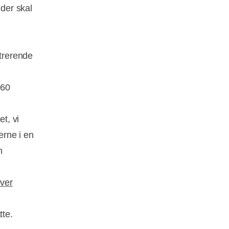
der skal
strerende
 60
et, vi
erne i en
n
over
te.