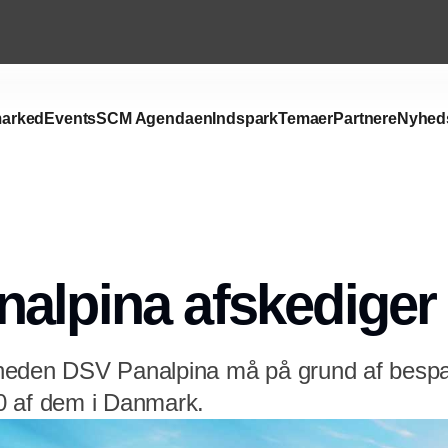
arked
Events
SCM Agendaen
Indspark
Temaer
Partnere
Nyhed
Annonce
alpina afskediger 
heden DSV Panalpina må på grund af bespar
0 af dem i Danmark.