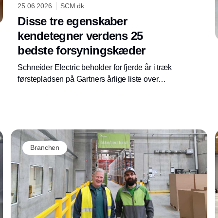
25.06.2026
SCM.dk
Disse tre egenskaber
kendetegner verdens 25
bedste forsyningskæder
Schneider Electric beholder for fjerde år i træk
førstepladsen på Gartners årlige liste over
verdens 25 bedste forsyningskæder, mens
NVIDIA indtager andenpladsen samt Walmart
rykker ti pladser op og indtager tredjepladsen.
Branchen