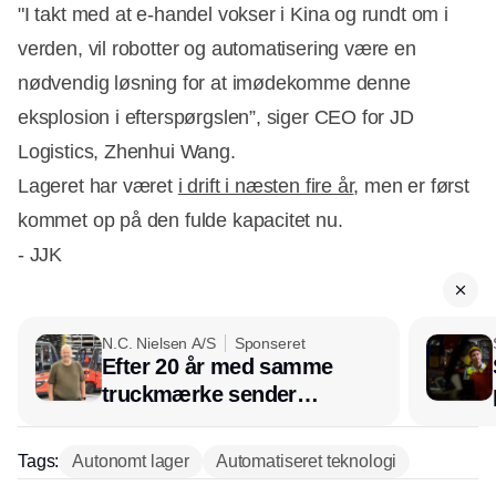
"I takt med at e-handel vokser i Kina og rundt om i
verden, vil robotter og automatisering være en
nødvendig løsning for at imødekomme denne
eksplosion i efterspørgslen”, siger CEO for JD
Logistics, Zhenhui Wang.
Lageret har været
i drift i næsten fire år
, men er først
kommet op på den fulde kapacitet nu.
- JJK
N.C. Nielsen A/S
Sponseret
Efter 20 år med samme
truckmærke sender
lagerchef stafetten videre
hos INOX
Tags:
Autonomt lager
Automatiseret teknologi