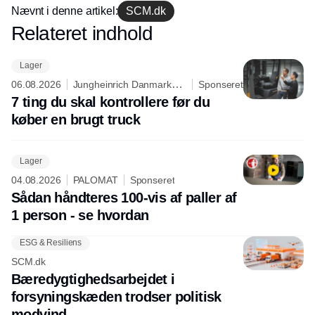
Nævnt i denne artikel:
SCM.dk
Relateret indhold
Annonce
Lager
06.08.2026
Jungheinrich Danmark
Sponseret
A/S
7 ting du skal kontrollere før du
køber en brugt truck
Lager
04.08.2026
PALOMAT
Sponseret
Sådan håndteres 100-vis af paller af
1 person - se hvordan
ESG & Resiliens
SCM.dk
Bæredygtighedsarbejdet i
forsyningskæden trodser politisk
modvind