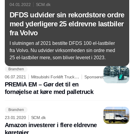
04.01.2022
SCM.dk
DFDS udvider sin rekordstore ordre
med yderligere 25 eldrevne lastbiler
fra Volvo
I slutningen af 2021 bestilte DFDS 100 el-lastbiler
fra Volvo. Nu udvider virksomheden sin ordre med
25 el-lastbiler mere, som bliver leveret i 2023.
Branchen
06.07.2021
Mitsubishi Forklift Trucks -
Sponseret
Logisnext Denmark A/S
PREMiA EM – Gør det til en
fornøjelse at køre med palletruck
Branchen
23.01.2020
SCM.dk
Amazon investerer i flere eldrevne
køretøjer