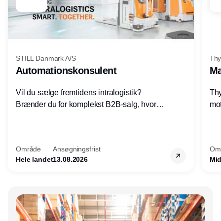
STILL Danmark A/S
Thy
Automationskonsulent
Ma
Vil du sælge fremtidens intralogistik?
Thy
Brænder du for komplekst B2B-salg, hvor
mot
teknik, forretning og relationer mødes?
vel
Motiveres du af at designe løsninger – ikke
opg
blot sælge produkter? Vil du arbejde med
Thy
Område
Ansøgningsfrist
Om
AGV/AMR, automation og
hel
Hele landet
13.08.2026
Mid
systemintegration hos nogle af Danmarks
mest spændende produktions- og
logistikvirksomheder?
Annonce