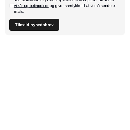
vilkår og betingelser
og giver samtykke til at vi må sende e-
mails.
Tilmeld nyhedsbrev
Udgiver
Horisont Gruppen a/s
Strandlodsvej 44
2300 København S
Telefon:
53506060
www.horisontgruppen.dk
Indhold
Digital & tech
Produktion
Jobmarked