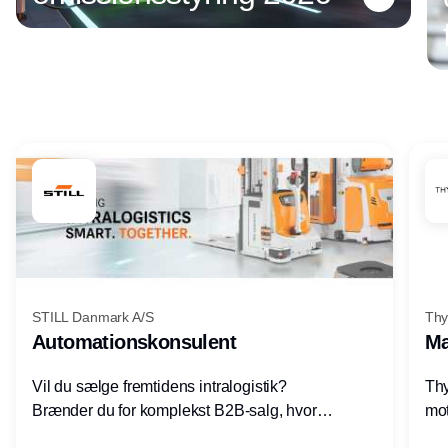
Annonce
STILL Danmark A/S
Thy
Automationskonsulent
Ma
Vil du sælge fremtidens intralogistik?
Thy
Brænder du for komplekst B2B-salg, hvor
mot
teknik, forretning og relationer mødes?
vel