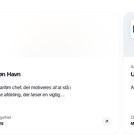
A
røn Havn
U
tim chef, der motiveres af at stå i
A
 afdeling, der løser en vigtig
mheder, Thyborøn by, Lemvig
vestjylland.
sfrist
O
26
M