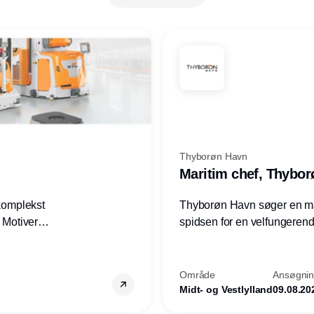
Thyborøn Havn
Maritim chef, Thybo
 komplekst
Thyborøn Havn søger en mari
? Motiveres
spidsen for en velfungerende
? Vil du
opgave for havnens virkso
ion hos
Kommune - og for hele Nord
Område
Ansøgning
Midt- og Vestlylland
09.08.20