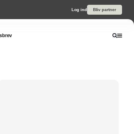
Log ind
Bliv partner
sbrev