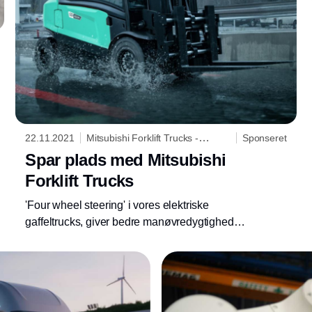
22.11.2021
Mitsubishi Forklift Trucks -
Sponseret
Logisnext Denmark A/S
Spar plads med Mitsubishi
Forklift Trucks
'Four wheel steering' i vores elektriske
gaffeltrucks, giver bedre manøvredygtighed
og sparer plads.