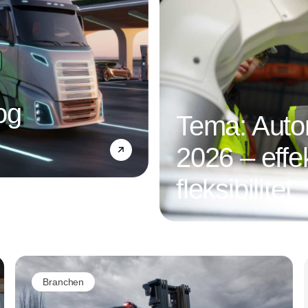
og
Tema: Autom
2026 – effek
fleksibilitet
Annonce
Branchen