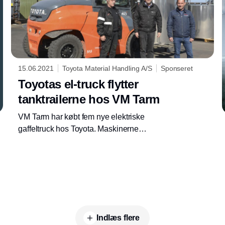
15.06.2021
Toyota Material Handling A/S
Sponseret
Toyotas el-truck flytter
tanktrailerne hos VM Tarm
VM Tarm har købt fem nye elektriske
gaffeltruck hos Toyota. Maskinerne
effektiviserer den interne transport af
materialer og produkter i forbindelse med
produktion og montage af tankvogne og
tanktrailere, og gør samtidig driften mere
miljøvenlig
Indlæs flere