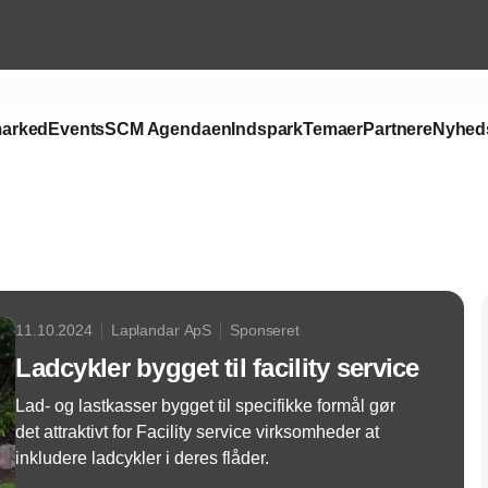
arked
Events
SCM Agendaen
Indspark
Temaer
Partnere
Nyhed
Annonce
11.10.2024
Laplandar ApS
Sponseret
Ladcykler bygget til facility service
Lad- og lastkasser bygget til specifikke formål gør
det attraktivt for Facility service virksomheder at
inkludere ladcykler i deres flåder.