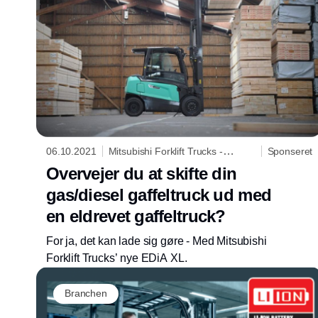
06.10.2021
Mitsubishi Forklift Trucks -
Sponseret
Logisnext Denmark A/S
Overvejer du at skifte din
gas/diesel gaffeltruck ud med
en eldrevet gaffeltruck?
For ja, det kan lade sig gøre - Med Mitsubishi
Forklift Trucks’ nye EDiA XL.
Branchen