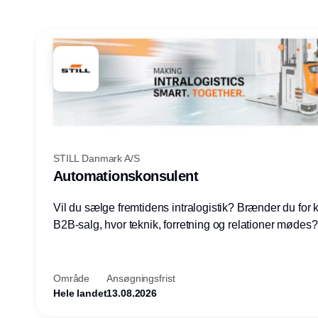
STILL Danmark A/S
Automationskonsulent
Vil du sælge fremtidens intralogistik? Brænder du for
B2B-salg, hvor teknik, forretning og relationer mødes
du af at designe løsninger – ikke blot sælge produkter
arbejde med AGV/AMR, automation og systemintegrat
nogle af Danmarks mest spændende produktions- og
Område
Ansøgningsfrist
logistikvirksomheder?
Hele landet
13.08.2026