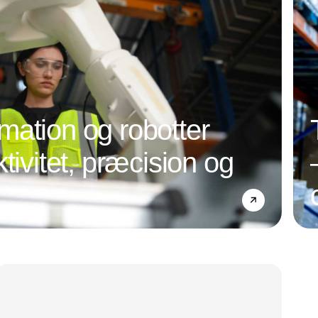
ation og robotter
tivitet, præcision og