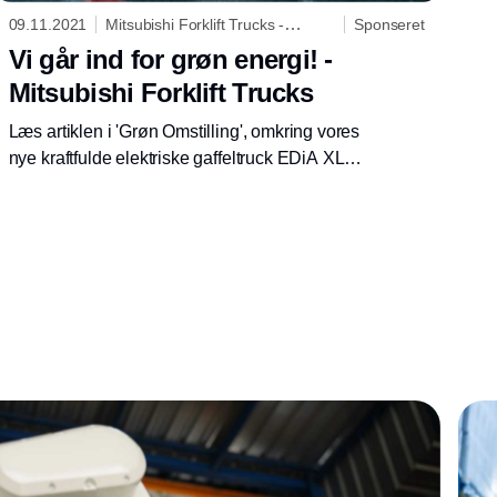
09.11.2021
Mitsubishi Forklift Trucks -
Sponseret
Logisnext Denmark A/S
Vi går ind for grøn energi! -
Mitsubishi Forklift Trucks
Læs artiklen i 'Grøn Omstilling', omkring vores
nye kraftfulde elektriske gaffeltruck EDiA XL,
som er en grøn konkurrent til de brændstofs
drevne Gaffeltrucks.