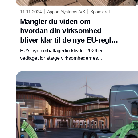
11.11.2024
Apport Systems A/S
Sponseret
Mangler du viden om
hvordan din virksomhed
bliver klar til de nye EU-regler
om producentansvar for
EU's nye emballagedirektiv for 2024 er
emballage?
vedtaget for at øge virksomhedernes
genanvendelse af emballage. De enkelte EU-
lande forpligter sig med direktivet til senest
den 31. december 2025 at genanvende
mindst 65 vægtprocent af al emballage.