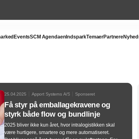
arked
Events
SCM Agendaen
Indspark
Temaer
Partnere
Nyhed
Annonce
25.04.2025
Apport Systems A/S
Sponseret
Få styr på emballagekravene og
styrk både flow og bundlinje
2025 bliver ikke kun året, hvor intralogistikken skal
være hurtigere, smartere og mere automatiseret.