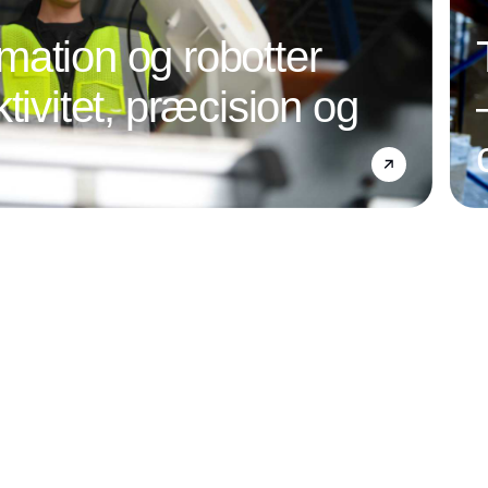
ation og robotter
tivitet, præcision og