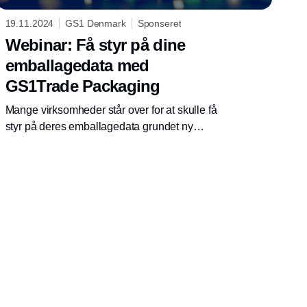
19.11.2024
GS1 Denmark
Sponseret
Webinar: Få styr på dine
emballagedata med
GS1Trade Packaging
Mange virksomheder står over for at skulle få
styr på deres emballagedata grundet ny
lovgivning. Kom med på dette gratis webinar
og opdag, hvordan GS1's nye
emballagedatasystem kan hjælpe dig med at
blive compliant og arbejde smart.