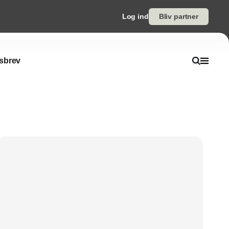
Log ind
Bliv partner
sbrev