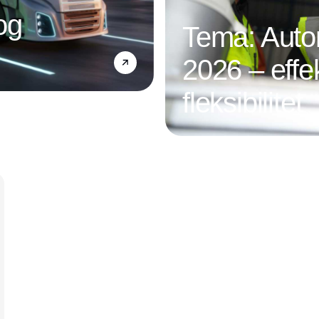
og
Tema: Autom
2026 – effek
fleksibilitet
Annonce