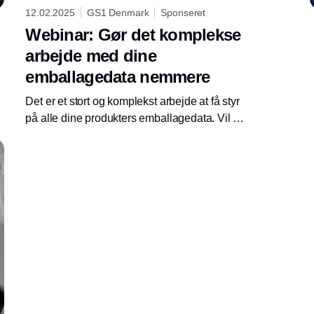
12.02.2025
GS1 Denmark
Sponseret
Webinar: Gør det komplekse
arbejde med dine
emballagedata nemmere
Det er et stort og komplekst arbejde at få styr
på alle dine produkters emballagedata. Vil du
slippe for hjemmestrikkede løsninger i Excel-
Annonce
ark og have ro i maven i forhold til, at du
opfylder alle krav til dine indberetninger
samtidig med, at du sparer tid? Så er
GS1Trade Packaging for dig.