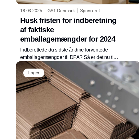
18.03.2025
GS1 Denmark
Sponseret
Husk fristen for indberetning
af faktiske
emballagemængder for 2024
Indberettede du sidste år dine forventede
emballagemængder til DPA? Så er det nu tid
til at indberette de faktiske tal for 2024. Fristen
er den 31. maj 2025.
Lager