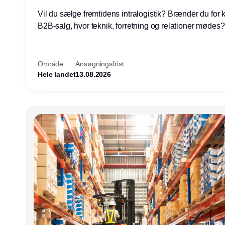
Vil du sælge fremtidens intralogistik? Brænder du for
B2B-salg, hvor teknik, forretning og relationer mødes
du af at designe løsninger – ikke blot sælge produkter
arbejde med AGV/AMR, automation og systemintegrat
nogle af Danmarks mest spændende produktions- og
Område
Ansøgningsfrist
logistikvirksomheder?
Hele landet
13.08.2026