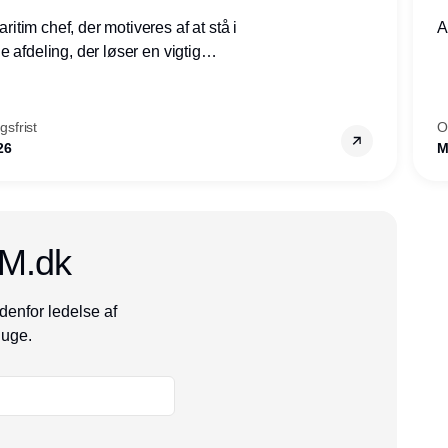
tim chef, der motiveres af at stå i
A
 afdeling, der løser en vigtig
mheder, Thyborøn by, Lemvig
vestjylland.
sfrist
O
26
M
CM.dk
denfor ledelse af
 uge.