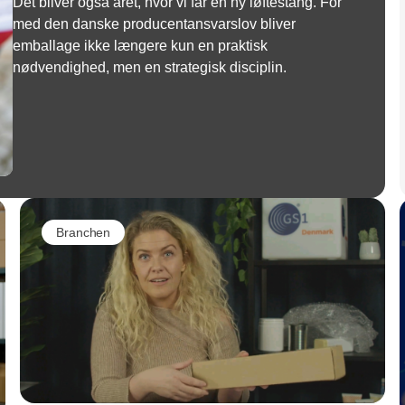
Det bliver også året, hvor vi får en ny løftestang. For
med den danske producentansvarslov bliver
emballage ikke længere kun en praktisk
nødvendighed, men en strategisk disciplin.
Branchen