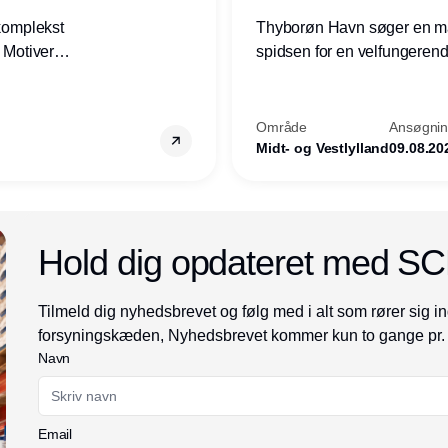
 komplekst
Thyborøn Havn søger en mari
? Motiveres
spidsen for en velfungerende
? Vil du
opgave for havnens virkso
ion hos
Kommune - og for hele Nord
Område
Ansøgning
Midt- og Vestlylland
09.08.20
Annonce
Hold dig opdateret med S
Tilmeld dig nyhedsbrevet og følg med i alt som rører sig in
forsyningskæden, Nyhedsbrevet kommer kun to gange pr.
Navn
Email