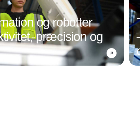
ation og robotter
tivitet, præcision og