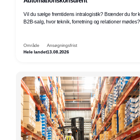
Automationskonsulent
Vil du sælge fremtidens intralogistik? Brænder du for
B2B-salg, hvor teknik, forretning og relationer mødes
du af at designe løsninger – ikke blot sælge produkter
arbejde med AGV/AMR, automation og systemintegrat
nogle af Danmarks mest spændende produktions- og
Område
Ansøgningsfrist
logistikvirksomheder?
Hele landet
13.08.2026