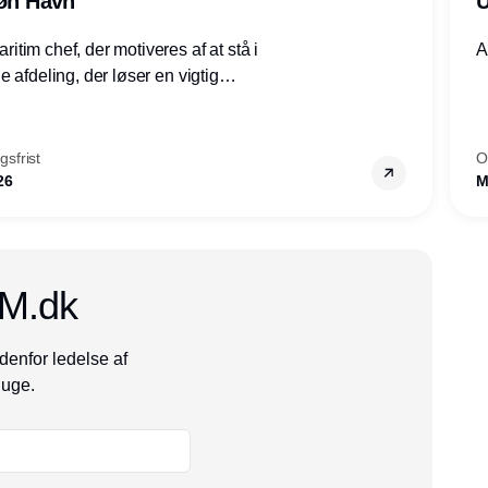
røn Havn
U
tim chef, der motiveres af at stå i
A
 afdeling, der løser en vigtig
mheder, Thyborøn by, Lemvig
vestjylland.
sfrist
O
26
M
CM.dk
denfor ledelse af
 uge.