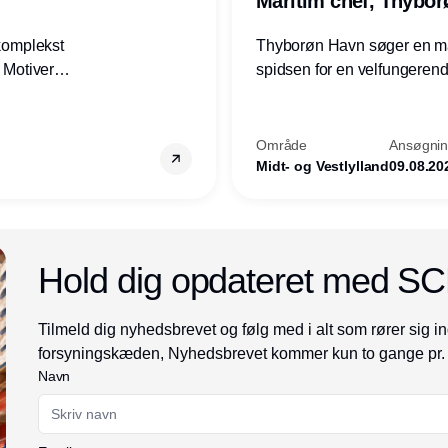
Maritim chef, Thybo
 komplekst
Thyborøn Havn søger en mari
? Motiveres
spidsen for en velfungerende
? Vil du
opgave for havnens virkso
ion hos
Kommune - og for hele Nord
Område
Ansøgning
Midt- og Vestlylland
09.08.20
Annonce
Hold dig opdateret med S
Tilmeld dig nyhedsbrevet og følg med i alt som rører sig in
forsyningskæden, Nyhedsbrevet kommer kun to gange pr.
Navn