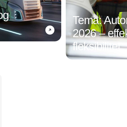
og
Tema: Autom
2026 – effek
fleksibilitet
Annonce