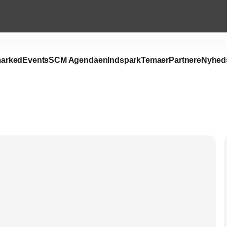
arked
Events
SCM Agendaen
Indspark
Temaer
Partnere
Nyhed
Annonce