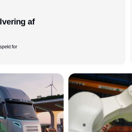
lvering af
spekt for
Annonce