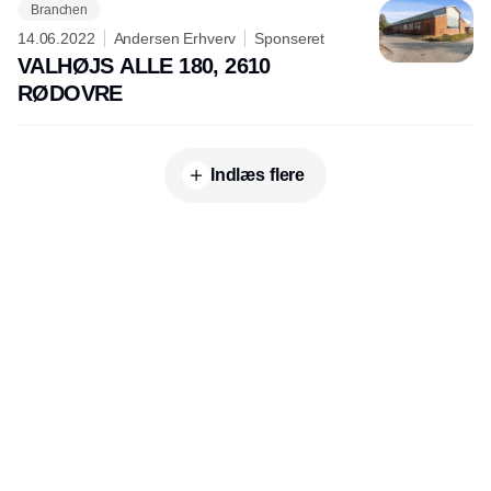
Branchen
14.06.2022
Andersen Erhverv
Sponseret
VALHØJS ALLE 180, 2610
RØDOVRE
Indlæs flere
Udgiver
Horisont Gruppen a/s
Strandlodsvej 44
2300 København S
Telefon:
53506060
www.horisontgruppen.dk