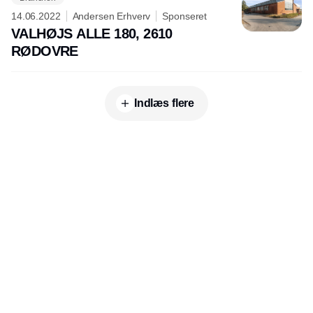
14.06.2022
Andersen Erhverv
Sponseret
VALHØJS ALLE 180, 2610
RØDOVRE
Indlæs flere
Udgiver
Horisont Gruppen a/s
Strandlodsvej 44
2300 København S
Telefon:
53506060
www.horisontgruppen.dk