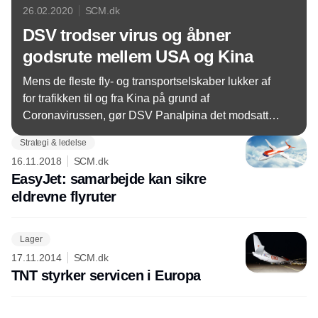
26.02.2020
SCM.dk
DSV trodser virus og åbner
godsrute mellem USA og Kina
Mens de fleste fly- og transportselskaber lukker af
for trafikken til og fra Kina på grund af
Coronavirussen, gør DSV Panalpina det modsatte
og åbner det, selskabet selv kalder en ’luftgodsbro’
Strategi & ledelse
mellem Shanghai og Huntsville i det sydlige USA.
16.11.2018
SCM.dk
EasyJet: samarbejde kan sikre
eldrevne flyruter
Lager
17.11.2014
SCM.dk
TNT styrker servicen i Europa
Annonce