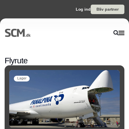
Log ind
Bliv partner
Annonce
Flyrute
Lager