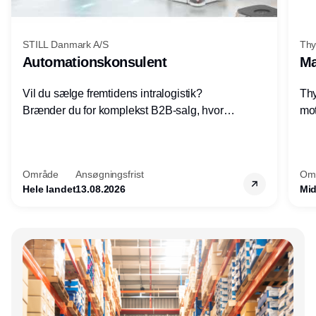
STILL Danmark A/S
Thy
Automationskonsulent
Ma
Vil du sælge fremtidens intralogistik?
Thy
Brænder du for komplekst B2B-salg, hvor
mot
teknik, forretning og relationer mødes?
vel
Motiveres du af at designe løsninger – ikke
opg
blot sælge produkter? Vil du arbejde med
Thy
Område
Ansøgningsfrist
Om
AGV/AMR, automation og
hel
Hele landet
13.08.2026
Mid
systemintegration hos nogle af Danmarks
mest spændende produktions- og
logistikvirksomheder?
Annonce